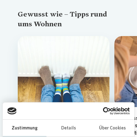
Gewusst wie – Tipps rund
ums Wohnen
Loading...
Richtig heizen und lüften
So las
Abflüs
Zustimmung
Details
Über Cookies
Wir geben Tipps für richtiges Heizen
beseit