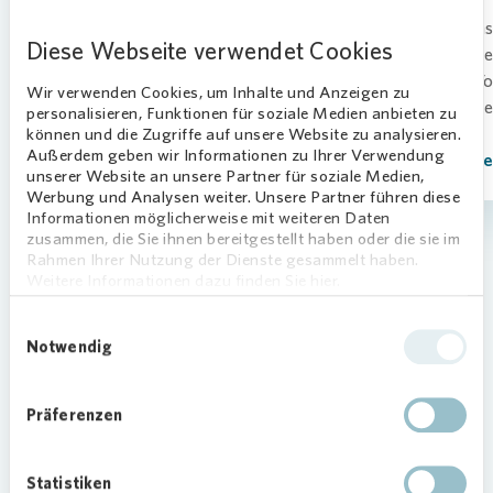
und Lüften in Mietwohnungen. Damit
sorgen Sie nicht nur für ein gutes
Mit uns
Diese Webseite verwendet Cookies
Wohnklima, sondern sparen auch
Dusche
Heizkosten.
oder To
Wir verwenden Cookies, um Inhalte und Anzeigen zu
Chemie
personalisieren, Funktionen für soziale Medien anbieten zu
Mehr erfahren
können und die Zugriffe auf unsere Website zu analysieren.
Außerdem geben wir Informationen zu Ihrer Verwendung
Mehr e
unserer Website an unsere Partner für soziale Medien,
Werbung und Analysen weiter. Unsere Partner führen diese
Informationen möglicherweise mit weiteren Daten
zusammen, die Sie ihnen bereitgestellt haben oder die sie im
Rahmen Ihrer Nutzung der Dienste gesammelt haben.
Weitere Informationen dazu finden Sie hier.
Einwilligungsauswahl
Notwendig
Präferenzen
Gute Frage
Statistiken
Expertinnen und Experten von
Vonovia