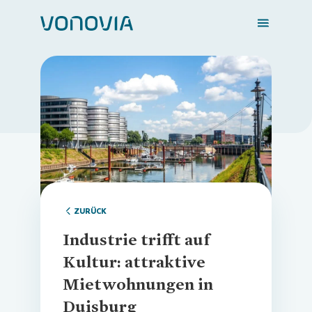
Zuhause finden
Loading...
Mein Zuhause
Meine Stadt
ZURÜCK
Industrie trifft auf
Weitere Angebote
Kultur: attraktive
Mietwohnungen in
Duisburg
Login