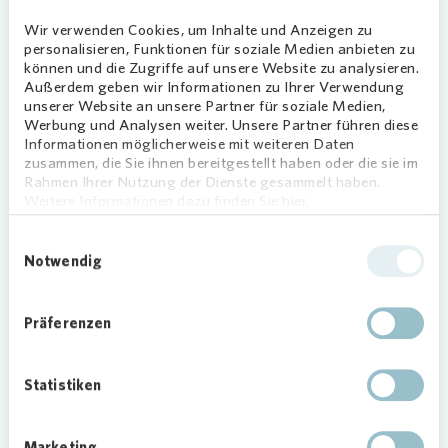
Wohnungen für Paare in
Duisburg
Wir verwenden Cookies, um Inhalte und Anzeigen zu
personalisieren, Funktionen für soziale Medien anbieten zu
können und die Zugriffe auf unsere Website zu analysieren.
Zwei- bis Drei-Zimmer-Wohnungen sind bei
Außerdem geben wir Informationen zu Ihrer Verwendung
unserer Website an unsere Partner für soziale Medien,
vielen Paaren gefragt. Diese mittelgroßen
Werbung und Analysen weiter. Unsere Partner führen diese
Wohnungen sind in ganz Duisburg zu finden –
Informationen möglicherweise mit weiteren Daten
sowohl in zentralen Stadtteilen wie
Duisburg
zusammen, die Sie ihnen bereitgestellt haben oder die sie im
Mitte
, als auch beispielsweise im malerischen
Rahmen Ihrer Nutzung der Dienste gesammelt haben.
Weitere Informationen dazu finden Sie hier.
Friemersheim
mit seinem historischen Kern und
der Rheinaue. Industriecharme und Idylle treffen in
Einwilligungsauswahl
Obermeiderich
aufeinander und hier ist auch der
Notwendig
Landschaftspark Duisburg-Nord angesiedelt – der
passende Stadtteil für besonders aktive Paare.
Präferenzen
Foto: MMPHOTOGRAPHY via GettyImages
Statistiken
Marketing