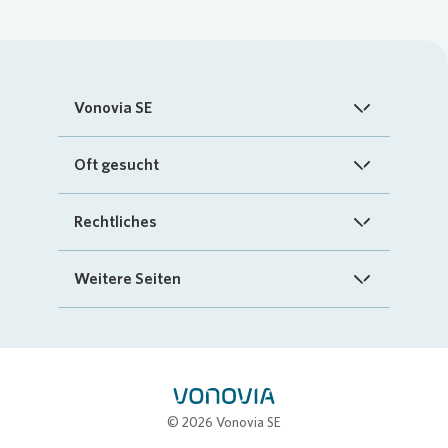
Vonovia SE
Startseite
Oft gesucht
Über uns
FAQ
Rechtliches
Investoren
Kontakt
Impressum
Weitere Seiten
Nachhaltigkeit
„Mein Vonovia“ App
Cookie-Richtlinien
InvestorPortal
Presse
Mein Zuhause
Datenschutz
Geschäftspartnerportal
Karriere
Compliance
Stellenbörse
© 2026 Vonovia SE