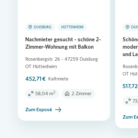
DUISBURG
HÜTTENHEIM
DUI
Nachmieter gesucht - schöne 2-
Schön
Zimmer-Wohnung mit Balkon
modern
und La
Rosenbergstr. 26 - 47259 Duisburg
OT Hüttenheim
Rosenbe
OT Hüt
452,71 €
Kaltmiete
517,72
2
58,04 m
2 Zimmer
73
Zum Exposé
Zum E