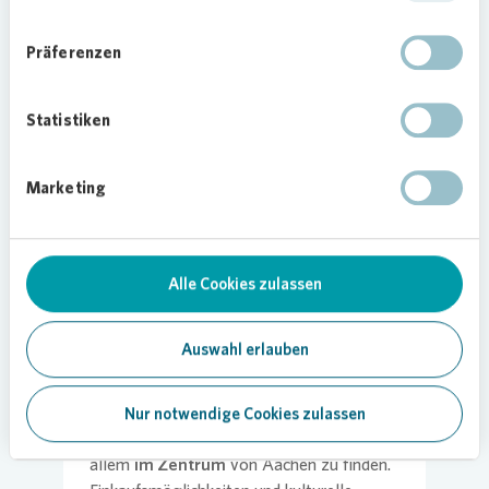
Loading...
Präferenzen
Statistiken
Marketing
Single-Wohnungen in
Aachen
Alle Cookies zulassen
Mehr als die Hälfte aller Haushalte in
Auswahl erlauben
Aachen sind Ein-Personen-Haushalte. Ein-
bis Zwei-Zimmer-Wohnungen sind in der
Regel ausreichend für alleinlebende
Nur notwendige Cookies zulassen
Singles. Kleinere Wohnungen sind vor
allem
im Zentrum
von Aachen zu finden.