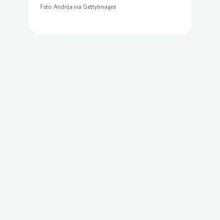
Foto: Andrija via GettyImages
Loading...