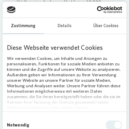
Städteregion Aachen und hat knapp 60.000
Einwohner. In etwa einer halben Stunde erreichen
Sie die Aachener City mit dem Auto, mit der
Regionalbahn in gut einer Viertelstunde. Sie
Zustimmung
Details
Über Cookies
profitieren von günstigen Quadratmeterpreisen
und einer großen Auswahl an Mietwohnungen.
Diese Webseite verwendet Cookies
Foto: Westend61 via Getty Images
Wir verwenden Cookies, um Inhalte und Anzeigen zu
personalisieren, Funktionen für soziale Medien anbieten zu
können und die Zugriffe auf unsere Website zu analysieren.
Außerdem geben wir Informationen zu Ihrer Verwendung
unserer Website an unsere Partner für soziale Medien,
Werbung und Analysen weiter. Unsere Partner führen diese
Informationen möglicherweise mit weiteren Daten
zusammen, die Sie ihnen bereitgestellt haben oder die sie im
Rahmen Ihrer Nutzung der Dienste gesammelt haben.
Weitere Informationen dazu finden Sie hier.
Einwilligungsauswahl
Notwendig