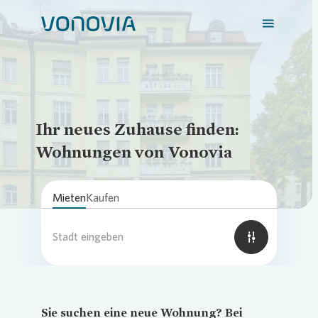
Loading...
Zuhause finden
Ihr neues Zuhause finden:
Wohnungen von Vonovia
Mein Zuhause
Mieten
Kaufen
Meine Stadt
Stadt eingeben
Weitere Angebote
Sie suchen eine neue Wohnung? Bei
Login