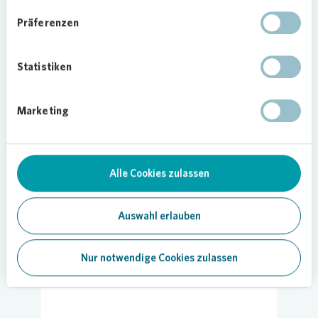
So funktioniert es:
Präferenzen
1. Umzugsdaten eingeben.
2. Angebote erhalten und vergleichen.
3. Bestes Angebot auswählen und
Statistiken
entspannt in Ihre neue
Vonovia
Wohnung
einziehen!
Marketing
Zur Seite Umzugspreisvergleich.de
Alle Cookies zulassen
Auswahl erlauben
Nur notwendige Cookies zulassen