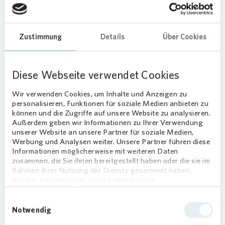
Zustimmung
Details
Über Cookies
Diese Webseite verwendet Cookies
Kosten sparen mit
Wir verwenden Cookies, um Inhalte und Anzeigen zu
Umzugspreisvergleich.de
personalisieren, Funktionen für soziale Medien anbieten zu
können und die Zugriffe auf unsere Website zu analysieren.
Sie sind Neumieter:in und ziehen bald in Ihr
Außerdem geben wir Informationen zu Ihrer Verwendung
unserer Website an unsere Partner für soziale Medien,
neues Zuhause bei
Vonovia
? Nutzen Sie
Werbung und Analysen weiter. Unsere Partner führen diese
dafür doch den
kostenlosen Service
Informationen möglicherweise mit weiteren Daten
unseres Partners Umzugspreisvergleich.de
zusammen, die Sie ihnen bereitgestellt haben oder die sie im
– hier erhalten Sie die besten Angebote
Rahmen Ihrer Nutzung der Dienste gesammelt haben.
Weitere Informationen dazu finden Sie hier.
von geprüften und zuverlässigen
Umzugsunternehmen in Ihrer Region und
Einwilligungsauswahl
sparen dabei bis zu 40 % Kosten.
Notwendig