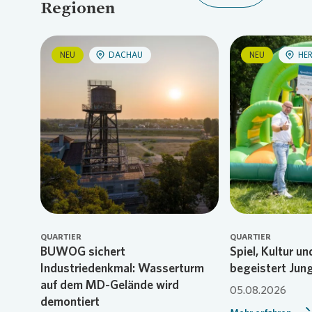
Regionen
NEU
DACHAU
NEU
HE
Loading...
Load
QUARTIER
QUARTIER
BUWOG sichert
Spiel, Kultur u
Industriedenkmal: Wasserturm
begeistert Jun
auf dem MD-Gelände wird
05.08.2026
demontiert