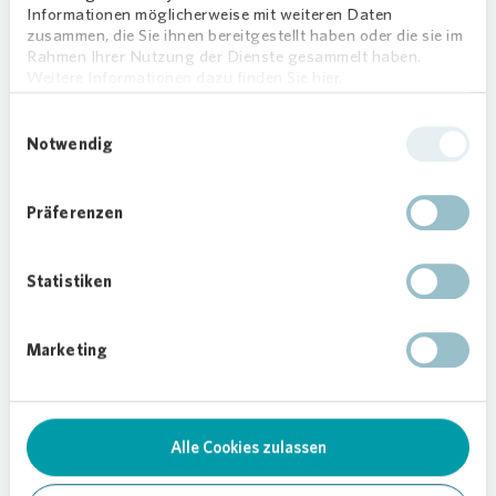
Informationen möglicherweise mit weiteren Daten
Mit der App können Sie Ihre Wohnung
zusammen, die Sie ihnen bereitgestellt haben oder die sie im
Rahmen Ihrer Nutzung der Dienste gesammelt haben.
finden, den Mietvertrag digital
Weitere Informationen dazu finden Sie hier.
abschließen und haben anschließend alles
Wichtige auf Ihrem Smartphone im Blick.
Einwilligungsauswahl
Notwendig
Zuhause finden
Nebenkosten einsehen und
Präferenzen
Vorauszahlungen anpassen
Reparaturen beauftragen
Statistiken
Status Ihrer Anfrage online
mitverfolgen
Marketing
Dokumente einsehen
Jetzt herunterladen
Alle Cookies zulassen