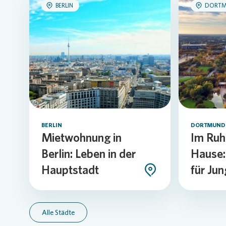
BERLIN
DORT
Loading...
BERLIN
DORTMUND
Mietwohnung in
Im Ruh
Berlin: Leben in der
Hause
Hauptstadt
für Jun
Alle Städte