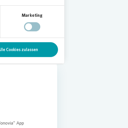
hrem Zuhause und der
Marketing
lle Cookies zulassen
onovia
“ App