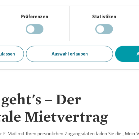
Nützliche Tipps, News und Infos zu I
Nachbarschaft
Präferenzen
Statistiken
ulassen
Auswahl erlauben
A
geht's – Der
tale Mietvertrag
er E-Mail mit Ihren persönlichen Zugangsdaten laden Sie die „Mein
V