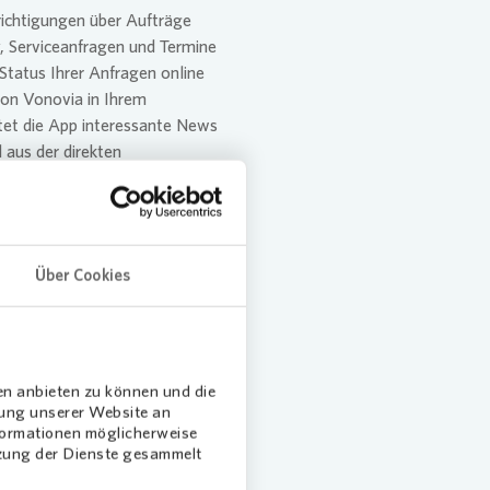
richtigungen über Aufträge
, Serviceanfragen und Termine
 Status Ihrer Anfragen online
von
Vonovia
in Ihrem
tet die App interessante News
aus der direkten
blick:
Über Cookies
 Mietverträge
direkt auf Ihr Handy
st organisieren
en anbieten zu können und die
gen
dung unserer Website an
nformationen möglicherweise
en Dokumenten von
Vonovia
auf
tzung der Dienste gesammelt