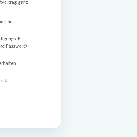
etvertrag ganz
önliches
tätigungs-E-
und Passwort)
erhalten
z. B.