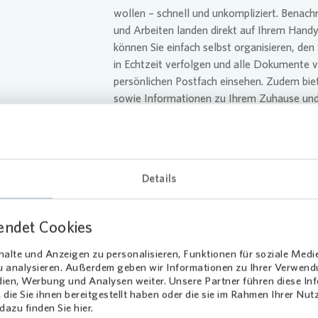
wollen – schnell und unkompliziert. Benach
und Arbeiten landen direkt auf Ihrem Handy
können Sie einfach selbst organisieren, den
in Echtzeit verfolgen und alle Dokumente 
persönlichen Postfach einsehen. Zudem bie
sowie Informationen zu Ihrem Zuhause und 
Nachbarschaft.
Die wichtigsten Services der App im Über
Zuhause finden
Details
Digitaler, papierloser Abschluss neuer
Benachrichtigungen über alle Arbeiten 
endet Cookies
Services und Termine ganz einfach selb
alte und Anzeigen zu personalisieren, Funktionen für soziale Medi
Status Ihrer Anfrage online mitverfol
zu analysieren. Außerdem geben wir Informationen zu Ihrer Verwen
dien, Werbung und Analysen weiter. Unsere Partner führen diese I
Persönliches Postfach mit allen Ihr
die Sie ihnen bereitgestellt haben oder die sie im Rahmen Ihrer Nu
einen Blick
azu finden Sie hier.