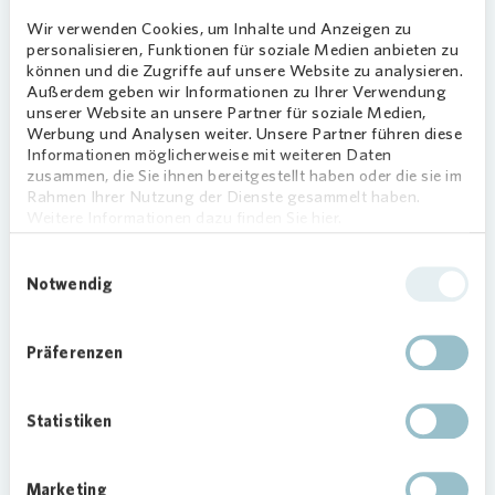
entsprechende Rubrik aus und finden Sie Ihre
Wir verwenden Cookies, um Inhalte und Anzeigen zu
gewünschten Antworten.
personalisieren, Funktionen für soziale Medien anbieten zu
können und die Zugriffe auf unsere Website zu analysieren.
Außerdem geben wir Informationen zu Ihrer Verwendung
unserer Website an unsere Partner für soziale Medien,
Werbung und Analysen weiter. Unsere Partner führen diese
Alle
Vertrag und Kaution
Wohnung
Betriebs- und
Informationen möglicherweise mit weiteren Daten
zusammen, die Sie ihnen bereitgestellt haben oder die sie im
Rahmen Ihrer Nutzung der Dienste gesammelt haben.
Alle öffnen
Weitere Informationen dazu finden Sie hier.
Einwilligungsauswahl
Notwendig
Wo bekomme ich Unterstützung
beim Thema Mietzahlung?
Sollten Sie Unterstützung bei Ihren
Präferenzen
Mietzahlungen benötigen, weil die
finanziellen Mittel ausgehen, sind
Welche Anliegen muss ich
Statistiken
mögliche Anlaufstellen das Jobcenter oder
schriftlich an Vonovia richten?
das Amt für Wohnen und Grundsicherung
Es gibt viele Anliegen, die direkt
– zwingend notwendig bei ausländischen
telefonisch erledigt werden können. Bitte
Marketing