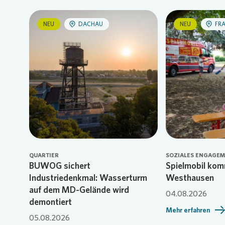
NEU
DACHAU
NEU
FR
Loading...
L
QUARTIER
SOZIALES ENGAGE
BUWOG sichert
Spielmobil kom
Industriedenkmal: Wasserturm
Westhausen
auf dem MD-Gelände wird
04.08.2026
demontiert
Mehr erfahren
05.08.2026