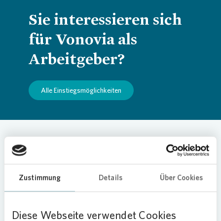
Sie interessieren sich
für Vonovia als
Arbeitgeber?
Alle Einstiegsmöglichkeiten
Zustimmung
Details
Über Cookies
Häufig gestellte Fragen
In unseren FAQ finden Sie Antworten auf häufig
Diese Webseite verwendet Cookies
gestellte Fragen. Wählen Sie einfach die