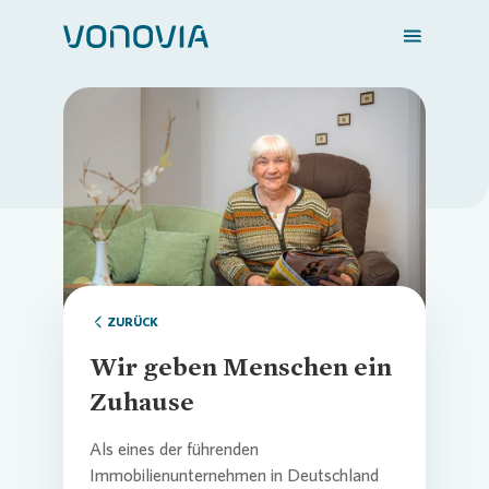
Zuhause finden
Loading...
Mein Zuhause
Meine Stadt
ZURÜCK
Wir geben Menschen ein
Weitere Angebote
Zuhause
Als eines der führenden
Immobilienunternehmen in Deutschland
Login