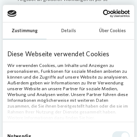
kleiner – die relativ hohen Mietpreise in Frankfurt
erschweren die Suche zusätzlich. Wer Glück hat
und eine passende Wohnung findet, fühlt sich mit
Kind und Kegel in diesen Frankfurter Stadtteilen
Zustimmung
Details
Über Cookies
wohl:
Nordend-West:
In diesem innenstadtnahen
Diese Webseite verwendet Cookies
Stadtteil sind kinderfreundliche
Wohngegenden mit viel Grün zu finden. Die
Wir verwenden Cookies, um Inhalte und Anzeigen zu
Bevölkerung ist im Durchschnitt jünger als in
personalisieren, Funktionen für soziale Medien anbieten zu
können und die Zugriffe auf unsere Website zu analysieren.
anderen Teilen Frankfurts. Hier gibt es viele
Außerdem geben wir Informationen zu Ihrer Verwendung
Kindertagesstätten und Schulen.
unserer Website an unsere Partner für soziale Medien,
Werbung und Analysen weiter. Unsere Partner führen diese
Frankfurter Berg:
Durch die Nähe zum
Informationen möglicherweise mit weiteren Daten
Naherholungsgebiet Taunus und fernab des
zusammen, die Sie ihnen bereitgestellt haben oder die sie im
Trubels der Innenstadt eignet sich der
Rahmen Ihrer Nutzung der Dienste gesammelt haben.
Stadtteil für Familien, die mehr Ruhe in ihrem
Weitere Informationen dazu finden Sie hier.
Alltag suchen. Hier gibt es Kindergärten, eine
Einwilligungsauswahl
Grundschule und ein Jugendhaus sowie
Notwendig