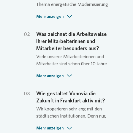
Thema energetische Modernisierung
unserer Bestände durch. Dabei
Mehr anzeigen
kommen auch innovative Lösungen
wie Enercubes – also
Wärmepumpenzentralen – zum
02
Was zeichnet die Arbeitsweise
Einsatz. Unser Engagement in den
Ihrer Mitarbeiterinnen und
Städten und Vierteln bauen wir
Mitarbeiter besonders aus?
systematisch aus: Sei es mit
Viele unserer Mitarbeiterinnen und
Initiativen zu Housing First,
Mitarbeiter sind schon über 10 Jahre
Kooperationen mit Frauenhäusern,
bei
Vonovia
. Diese Erfahrungen
dem Quartiersmanagement oder
Mehr anzeigen
kommen unseren Mieterinnen und
Nachbarschaftsinitiativen. Wir
Mietern in den Quartieren zugute.
möchten gemeinsam ein besseres
Unsere Objektbetreuer sind in den
03
Wie gestaltet Vonovia die
Zuhause gestalten – partnerschaftlich
Siedlungen bekannt und geschätzt
Zukunft in Frankfurt aktiv mit?
mit unseren Mieterinnen und Mietern
und tragen damit einen wesentlichen
Wir kooperieren sehr eng mit den
sowie den Städten und Gemeinden.
Teil zur Kundenzufriedenheit bei.
städtischen Institutionen. Denn nur,
wenn wir alle am selben Strang
Auf der anderen Seite investiere ich
Mehr anzeigen
ziehen, können wir zeitgemäßen und
viel Zeit in die Förderung unseres