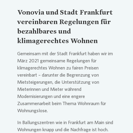
Viertel ist anders, seine Menschen
Vonovia
und Stadt Frankfurt
sind anders. Das macht den Beruf
sehr abwechslungsreich.
vereinbaren Regelungen für
bezahlbares und
klimagerechtes Wohnen
Gemeinsam mit der Stadt Frankfurt haben wir im
März 2021 gemeinsame Regelungen für
klimagerechtes Wohnen zu fairen Preisen
vereinbart – darunter die Begrenzung von
Mietsteigerungen, die Unterstützung von
Mieterinnen und Mieter während
Modernisierungen und eine engere
Zusammenarbeit beim Thema Wohnraum für
Wohnungslose.
In Ballungszentren wie in Frankfurt am Main sind
Wohnungen knapp und die Nachfrage ist hoch.