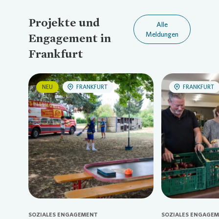
Projekte und
Alle
Meldungen
Engagement in
Frankfurt
NEU
FRANKFURT
FRANKFURT
Loading...
Loadi
SOZIALES ENGAGEMENT
SOZIALES ENGAGE