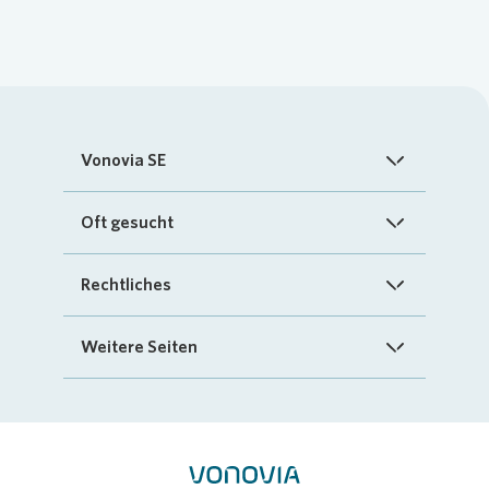
Vonovia SE
Startseite
Oft gesucht
Über uns
FAQ
Rechtliches
Investoren
Kontakt
Impressum
Weitere Seiten
Nachhaltigkeit
„Mein Vonovia“ App
Cookie-Richtlinien
InvestorPortal
Presse
Mein Zuhause
Datenschutz
Geschäftspartnerportal
Karriere