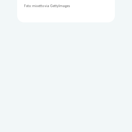
Foto: mixetto via GettyImages
Loading...