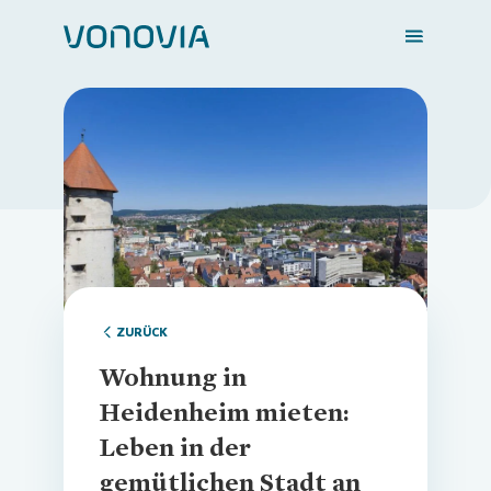
Zuhause finden
Loading...
Mein Zuhause
Meine Stadt
ZURÜCK
Wohnung in
Weitere Angebote
Heidenheim mieten:
Leben in der
gemütlichen Stadt an
Login