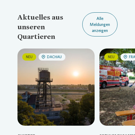
Aktuelles aus
Alle
Meldungen
unseren
anzeigen
Quartieren
NEU
DACHAU
NEU
FR
Loading...