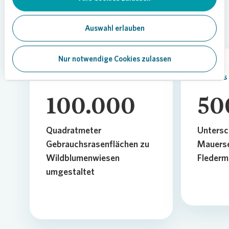
In Zusammenarbeit mit dem
NABU haben wir bisher:
Auswahl erlauben
Nur notwendige Cookies zulassen
ÜBER
MEHR ALS
100.000
50
Quadratmeter
Untersc
Gebrauchsrasenflächen zu
Mauerse
Wildblumenwiesen
Flederm
umgestaltet