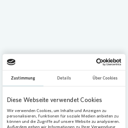
Loading...
Vielfalt von Pflanzen und
Zustimmung
Details
Über Cookies
Tieren
Gleichzeitig gestalten wir unsere Quartiere als
Diese Webseite verwendet Cookies
städtische Lebensräume für eine Vielzahl von
Wir verwenden Cookies, um Inhalte und Anzeigen zu
Tier- und Pflanzenarten. Und fördern so die
personalisieren, Funktionen für soziale Medien anbieten zu
biologische Artenvielfalt rund um unsere
können und die Zugriffe auf unsere Website zu analysieren.
Bestände.
Außerdem geben wir Informationen zu Ihrer Verwendung