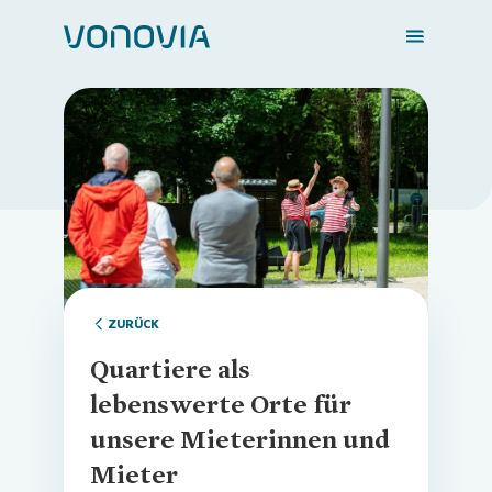
Schließen
Schließen
Loading...
Loading...
Zuhause finden
Loading...
Mein Zuhause
Meine Stadt
ZURÜCK
Quartiere als
Weitere Angebote
lebenswerte Orte für
unsere Mieterinnen und
Mieter
Login