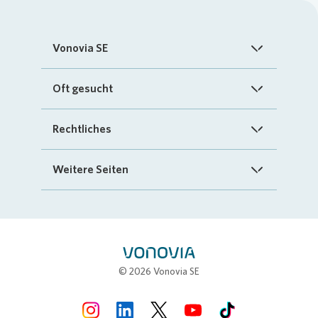
Vonovia SE
Startseite
Oft gesucht
Über uns
FAQ
Rechtliches
Investoren
Kontakt
Impressum
Weitere Seiten
Nachhaltigkeit
„Mein Vonovia“ App
Cookie-Richtlinien
InvestorPortal
Presse
Mein Zuhause
Datenschutz
Geschäftspartnerportal
Karriere
Compliance
Stellenbörse
© 2026 Vonovia SE
Erklärung zur Barrierefreiheit