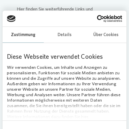
Hier finden Sie weiterführende Links und
Kontaktmöglichkeiten für die Wohnungssuche
und Unterstützungsangebote für Geflüchtete:
GdW-Seite Ukraine-Hilfe
:
Zustimmung
Details
Über Cookies
www.gdw.de/wohnungswirtschaft-hilft-
ukraine
Diese Webseite verwendet Cookies
E-Mail
:
ukrainehilfe@gdw.de
Land NRW
:
www.land.nrw/ukraine
Wir verwenden Cookies, um Inhalte und Anzeigen zu
personalisieren, Funktionen für soziale Medien anbieten zu
können und die Zugriffe auf unsere Website zu analysieren.
Außerdem geben wir Informationen zu Ihrer Verwendung
unserer Website an unsere Partner für soziale Medien,
Werbung und Analysen weiter. Unsere Partner führen diese
Informationen möglicherweise mit weiteren Daten
zusammen, die Sie ihnen bereitgestellt haben oder die sie im
Rahmen Ihrer Nutzung der Dienste gesammelt haben.
Наша допомога людям з
Weitere Informationen dazu finden Sie hier.
України
Einwilligungsauswahl