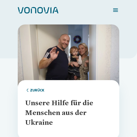
Zuhause finden
Loading...
Mein Zuhause
Meine Stadt
ZURÜCK
Unsere Hilfe für die
Weitere Angebote
Menschen aus der
Ukraine
Login