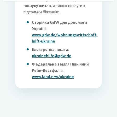
пошуку житла
, а також послуги з
підтримки біженців:
Сторінка GdW для допомоги
Україні
:
www.gdw.de/wohnungswirtschaft-
hilft-ukraine
Електронна пошта
:
ukrainehilfe@gdw.de
Федеральна земля Північний
Рейн-Вестфалія
:
www.land.nrw/ukraine