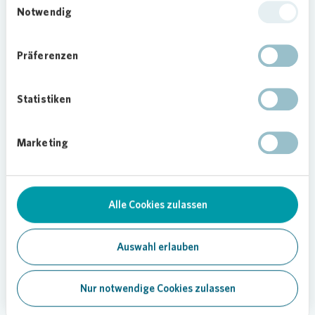
Notwendig
Ми допомагаємо людям, які
приїжджають до нас з України:
швидко та без бюрократії
Präferenzen
забезпечуємо їх житлом. Таким
чином, українці можуть безпечно
Statistiken
прибувати до нас і віднаходити
спокій.
Marketing
Ми співпрацюємо з міськими
адміністраціями по всій Німеччині, які
займаються розподілом помешкань.
Alle Cookies zulassen
Контактна інформація
Vonovia
:
+49234 414 700945
Auswahl erlauben
kontakt.vonovia.de
Nur notwendige Cookies zulassen
Тут ви знайдете додаткові посилання
та
контактну інформацію для