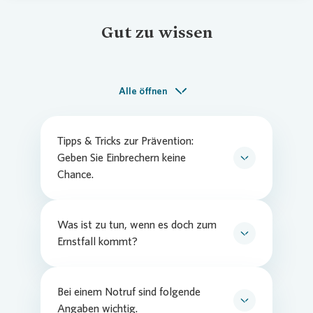
Gut zu wissen
Alle öffnen
Tipps & Tricks zur Prävention:
Geben Sie Einbrechern keine
Chance.
Schließen Sie alle Türen und Fenster
stets ab, auch wenn Sie nur kurz
Was ist zu tun, wenn es doch zum
abwesend sind. Betätigen Sie alle
Ernstfall kommt?
vorhandenen Schlösser und Riegel!
Es gilt: Ruhe bewahren, Polizei rufen und
Verstecken Sie niemals Ihren
auf die Beamten warten. Versuchen Sie auf
Schlüssel „draußen“.
keinen Fall, den Einbrecher auf frischer Tat
Bei einem Notruf sind folgende
Sollten Sie Ihren Schlüssel verloren
zu ertappen und selbst zu überwältigen.
Angaben wichtig.