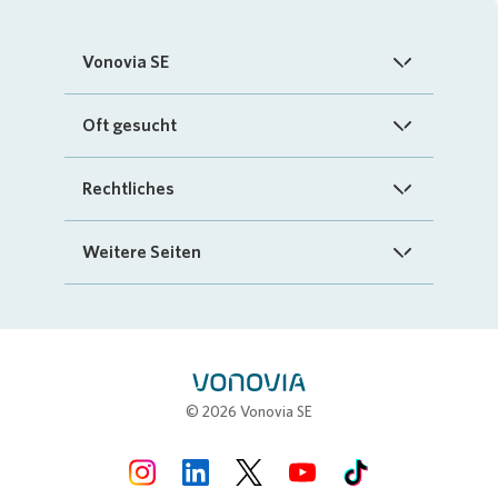
Vonovia SE
Startseite
Oft gesucht
Über uns
FAQ
Rechtliches
Investoren
Kontakt
Impressum
Weitere Seiten
Nachhaltigkeit
„Mein Vonovia“ App
Cookie-Richtlinien
InvestorPortal
Presse
Mein Zuhause
Datenschutz
Geschäftspartnerportal
Karriere
Compliance
Stellenbörse
© 2026 Vonovia SE
Erklärung zur Barrierefreiheit