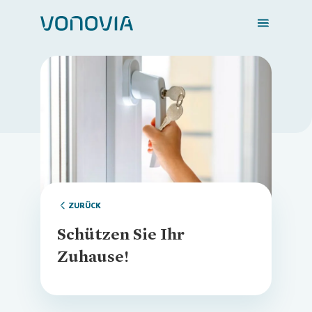
Zuhause finden
Loading...
Mein Zuhause
Meine Stadt
ZURÜCK
Schützen Sie Ihr
Weitere Angebote
Zuhause!
Login