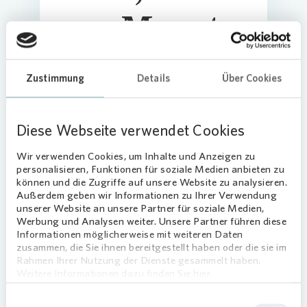
pro Monat
Austausch der bestehenden
Zustimmung
Details
Über Cookies
Wohnungseingangstür
Widerstandsklasse RC2
Schallschutz
Diese Webseite verwendet Cookies
Video-Türspion: 1,00 € pro Monat
Wir verwenden Cookies, um Inhalte und Anzeigen zu
personalisieren, Funktionen für soziale Medien anbieten zu
können und die Zugriffe auf unsere Website zu analysieren.
Außerdem geben wir Informationen zu Ihrer Verwendung
unserer Website an unsere Partner für soziale Medien,
Werbung und Analysen weiter. Unsere Partner führen diese
Informationen möglicherweise mit weiteren Daten
zusammen, die Sie ihnen bereitgestellt haben oder die sie im
Rahmen Ihrer Nutzung der Dienste gesammelt haben.
Weitere Informationen dazu finden Sie hier.
Unsere Produkte in der
Übersicht
Einwilligungsauswahl