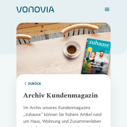
Zuhause finden
Loading...
Mein Zuhause
Meine Stadt
ZURÜCK
Archiv Kundenmagazin
Weitere Angebote
Im Archiv unseres Kundenmagazins
„zuhause“ können Sie frühere Artikel rund
um Haus, Wohnung und Zusammenleben
Login