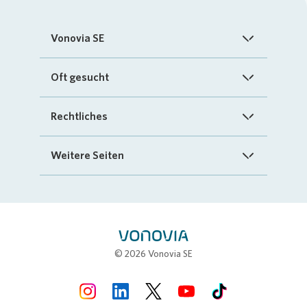
Vonovia SE
Startseite
Oft gesucht
Über uns
FAQ
Rechtliches
Investoren
Kontakt
Impressum
Weitere Seiten
Nachhaltigkeit
„Mein Vonovia“ App
Cookie-Richtlinien
InvestorPortal
Presse
Mein Zuhause
Datenschutz
Geschäftspartnerportal
Karriere
Compliance
Stellenbörse
© 2026 Vonovia SE
Erklärung zur Barrierefreiheit