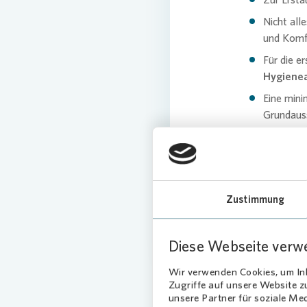
Nicht all
und Komfo
Für die e
Hygienea
Eine mini
Grundauss
Wer schri
deutlich 
Eine
voll
als
Down
Zustimmung
Diese Webseite verw
Wir verwenden Cookies, um Inh
Zugriffe auf unsere Website 
unsere Partner für soziale Me