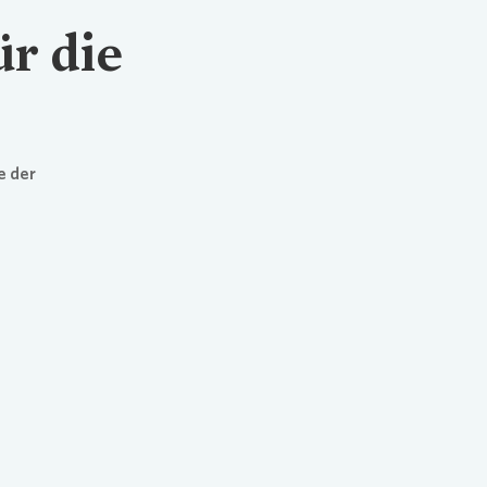
ür die
e der