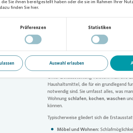
die Sie ihnen bereitgestellt haben oder die sie im Rahmen Ihrer Nu
azu finden Sie hier.
Was gehört z
Präferenzen
Statistiken
Erstausstatt
Wohnung?
ulassen
Auswahl erlauben
A
Unter Erstausstattung versteht man alle E
Haushaltsmittel, die für ein grundlegend f
notwendig sind. Sie umfasst alles, was man
Wohnung
schlafen
,
kochen
,
waschen
un
können.
Typischerweise gliedert sich die Erstausstat
Möbel und Wohnen:
Schlafmöglichkei