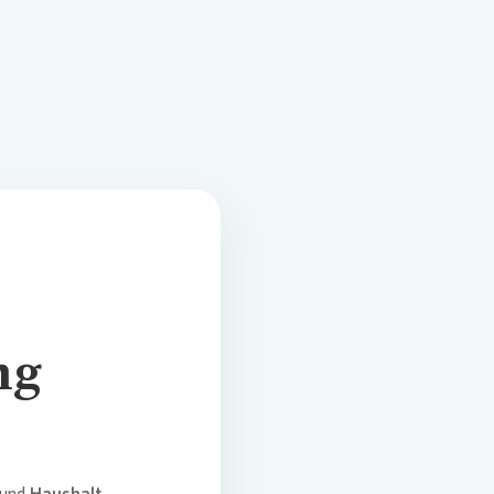
ng
und
Haushalt
.