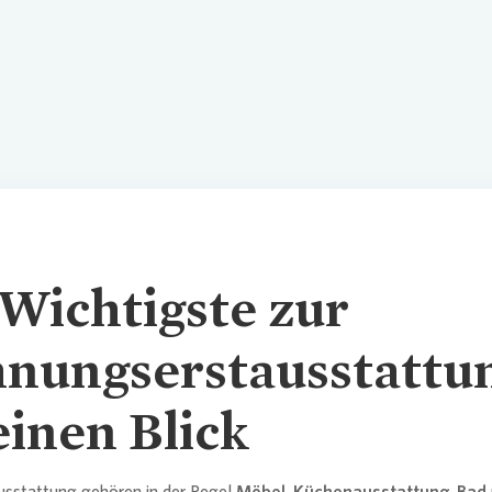
Wichtigste zur
ungs­erst­ausstattu
einen Blick
usstattung gehören in der Regel
Möbel, Küchenausstattung, Bad