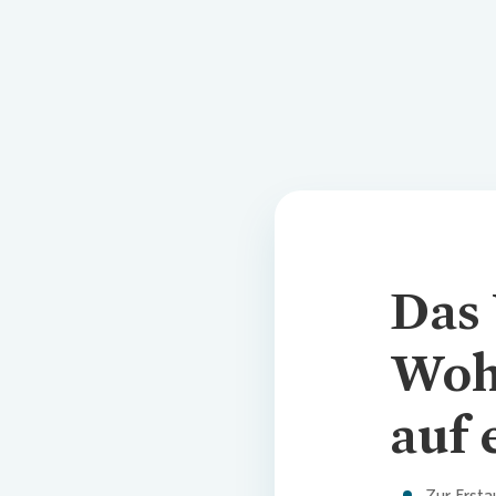
Das 
Wohn
auf 
Zur Ersta