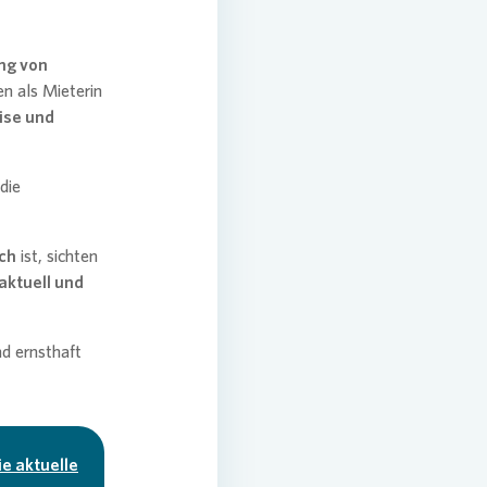
ng von
en als Mieterin
ise und
die
ch
ist, sichten
 aktuell und
nd ernsthaft
e aktuelle