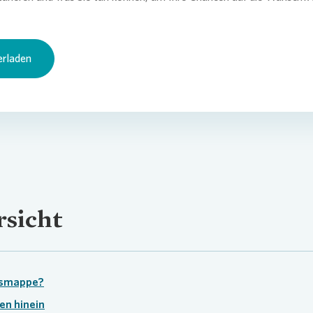
erladen
sicht
gsmappe?
en hinein