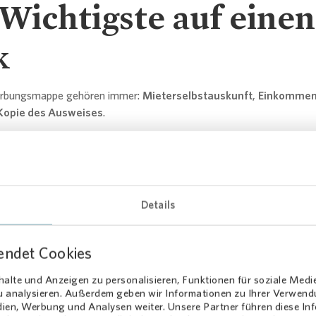
Wichtigste auf einen
k
rbungsmappe gehören immer:
Mieterselbstauskunft
,
Einkommen
Kopie des Ausweises
.
zusätzlich auch ein
Bonitätsnachweis
verlangt. Bei
Vonovia
wird di
hlene Reihenfolge: Deckblatt (optional), Anschreiben (optional),
lbstauskunft, Einkommensnachweise, Bonitätsnachweis, weitere An
Details
ie Ihre Unterlagen
als PDF
ein: am besten alle Dokumente in einer e
igkeit zählt mehr als Design:
Eine übersichtliche, lückenlose Mapp
endet Cookies
ren Eindruck.
tigen Unterlagen auf einen Blick:
Nutzen Sie unsere
Checkliste al
alte und Anzeigen zu personalisieren, Funktionen für soziale Medi
zu analysieren. Außerdem geben wir Informationen zu Ihrer Verwen
dien, Werbung und Analysen weiter. Unsere Partner führen diese I