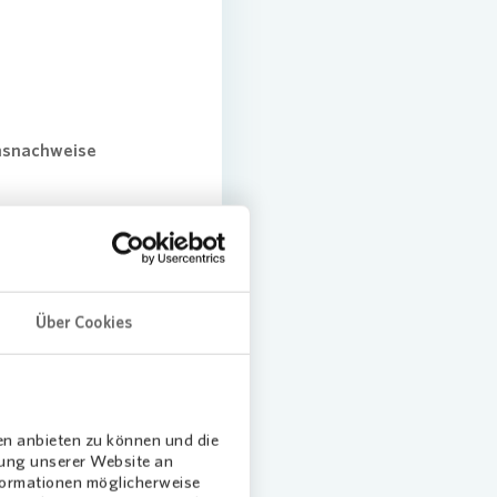
snachweise
eser nicht
lagen.
Über Cookies
inzigen Datei.
e hinterlässt
s PDF
.
en anbieten zu können und die
dung unserer Website an
nformationen möglicherweise