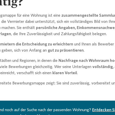
tig?
gsmappe für eine Wohnung ist eine
zusammengestellte Sammlu
, die Vermieter dabei unterstützt, sich ein vollständiges Bild von Ihn
u machen. Sie enthält
persönliche Angaben, Einkommensnachwe
rlagen
, die Ihre Zuverlässigkeit und Zahlungsfähigkeit belegen.
mietern die Entscheidung zu erleichtern
und Ihnen als Bewerber 
u geben, sich von Anfang an
gut zu präsentieren
.
Städten und Regionen, in denen die
Nachfrage nach Wohnraum ho
 viele Bewerbungen gleichzeitig. Wer seine Unterlagen
vollständig,
einreicht, verschafft sich einen
klaren Vorteil
.
reitete Bewerbungsmappe zeigt: Sie sind zuverlässig, vorbereitet u
sind noch auf der Suche nach der passenden Wohnung?
Entdecken Si