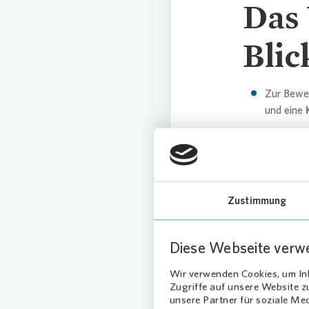
Das 
Blic
Zur Bewe
und eine
Oft wird 
benötigt.
Die empfo
Mieterse
Zustimmung
Reichen S
Vollständ
Diese Webseite verw
den besse
Alle wich
Wir verwenden Cookies, um Inh
Zugriffe auf unsere Website 
unsere Partner für soziale Me