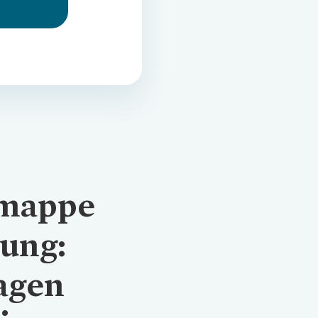
mappe
ung:
agen