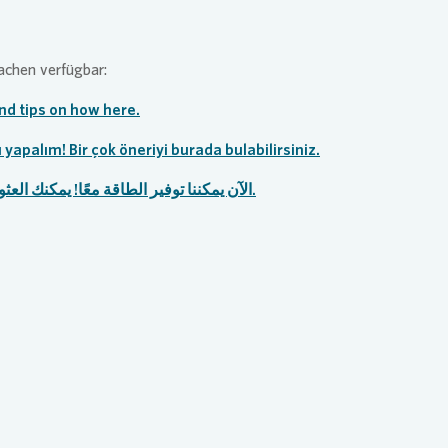
rachen verfügbar:
ind tips on how here.
 yapalım! Bir çok öneriyi burada bulabilirsiniz.
الآن يمكننا توفير الطاقة معًا! يمكنك العثور على العديد من النصائح من هنا.