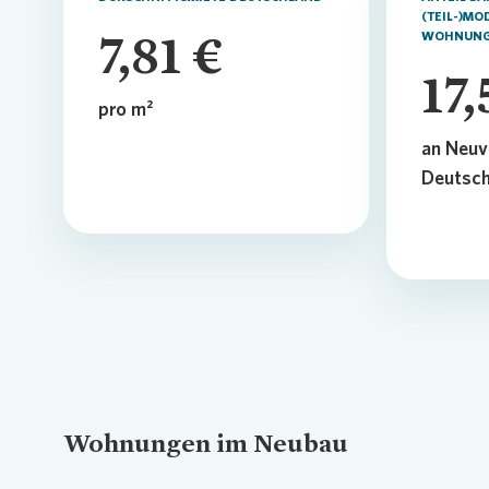
(TEIL-)MO
7,81
€
WOHNUN
17,
pro m²
an Neuv
Deutsch
Wohnungen im Neubau