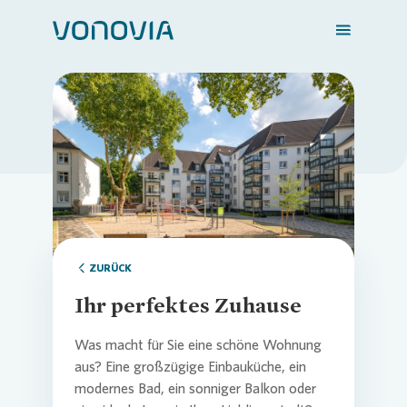
Zuhause finden
Loading...
Mein Zuhause
Meine Stadt
ZURÜCK
Ihr perfektes Zuhause
Weitere Angebote
Was macht für Sie eine schöne Wohnung
aus? Eine großzügige Einbauküche, ein
modernes Bad, ein sonniger Balkon oder
Login