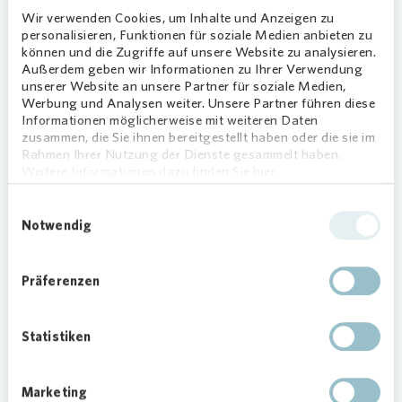
Wir verwenden Cookies, um Inhalte und Anzeigen zu
personalisieren, Funktionen für soziale Medien anbieten zu
können und die Zugriffe auf unsere Website zu analysieren.
Das sagen unsere
Außerdem geben wir Informationen zu Ihrer Verwendung
Mieterinnen und Mieter
unserer Website an unsere Partner für soziale Medien,
Werbung und Analysen weiter. Unsere Partner führen diese
Informationen möglicherweise mit weiteren Daten
zusammen, die Sie ihnen bereitgestellt haben oder die sie im
Rahmen Ihrer Nutzung der Dienste gesammelt haben.
Weitere Informationen dazu finden Sie hier.
Trustpilot
Einwilligungsauswahl
Notwendig
Präferenzen
Sind Sie aktuell auf
Statistiken
Wohnungssuche?
Loading...
Marketing