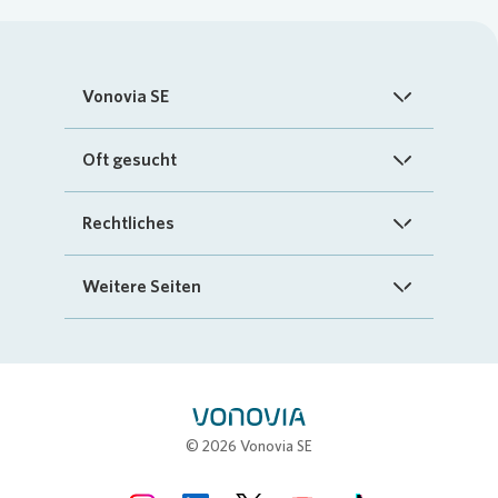
Vonovia SE
Startseite
Oft gesucht
Über uns
FAQ
Rechtliches
Investoren
Kontakt
Impressum
Weitere Seiten
Nachhaltigkeit
„Mein Vonovia“ App
Cookie-Richtlinien
InvestorPortal
Presse
Mein Zuhause
Datenschutz
Geschäftspartnerportal
Karriere
Compliance
Stellenbörse
© 2026 Vonovia SE
Erklärung zur Barrierefreiheit