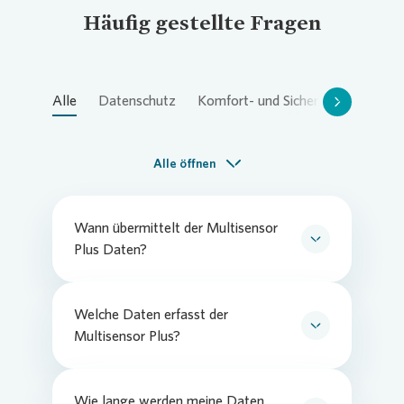
Häufig gestellte Fragen
Alle
Datenschutz
Komfort- und Sicherheitsfunktion
Alle öffnen
Wann übermittelt der Multisensor
Plus Daten?
Der Multisensor Plus wird standardmäßig
so installiert, dass keine lokale
Speicherung und Übertragung der
Welche Daten erfasst der
Raumklimadaten erfolgt. Nur wenn Sie uns
Multisensor Plus?
über die „Mein Vonovia“ App oder per
Der Multifunktions-Rauchwarnmelder
Brief eine Einwilligung erteilen, aktivieren
warnt in seiner Basisfunktion nicht nur vor
wir die Funkeinstellungen vor Auslieferung
Rauch, sondern auch vor großer
Wie lange werden meine Daten