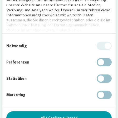
Außerdem geben wir Informationen zu Ihrer Verwendung
Geldbeutel schonen.
unserer Website an unsere Partner für soziale Medien,
Werbung und Analysen weiter. Unsere Partner führen diese
Wichtig:
Der Multisensor Plus wird
Informationen möglicherweise mit weiteren Daten
standardmäßig so installiert, dass keine
zusammen, die Sie ihnen bereitgestellt haben oder die sie im
lokale Speicherung und Übertragung der
Rahmen Ihrer Nutzung der Dienste gesammelt haben.
Weitere Informationen dazu finden Sie hier.
Raumklimadaten erfolgt. Auf Wunsch und
mit Ihrer Einwilligung aktivieren wir diese
Einwilligungsauswahl
Funktion beim Einbau, sodass Sie die
Notwendig
Klimadaten jederzeit in der „Mein
Vonovia
“ App einsehen können.
Präferenzen
„Mein Vonovia“ App
Statistiken
Marketing