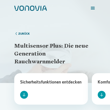
Schließen
Loading...
ZURÜCK
Zuhause finden
Multisensor Plus: Die neue
Generation
Mein Zuhause
Rauchwarnmelder
Loading...
Meine Stadt
Sicherheitsfunktionen entdecken
Komfo
Weitere Angebote
Login