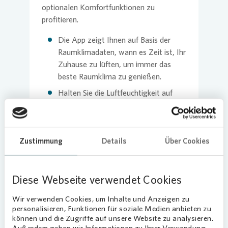
optionalen Komfortfunktionen zu
profitieren.
Die App zeigt Ihnen auf Basis der
Raumklimadaten, wann es Zeit ist, Ihr
Zuhause zu lüften, um immer das
beste Raumklima zu genießen.
Halten Sie die Luftfeuchtigkeit auf
einem idealen Niveau, um ein
gesundes Wohnklima zu fördern und
Feuchtigkeitsprobleme zu vermeiden.
Zustimmung
Details
Über Cookies
Besonders hilfreich ist das für
Mieterinnen und Mieter, die unter
Atemwegserkrankungen (z. B.
Diese Webseite verwendet Cookies
Asthma) leiden.
Profitieren Sie von Energieeffizienz-
Wir verwenden Cookies, um Inhalte und Anzeigen zu
Tipps, die nicht nur Ihr Wohlbefinden
personalisieren, Funktionen für soziale Medien anbieten zu
können und die Zugriffe auf unsere Website zu analysieren.
steigern, sondern auch Ihren