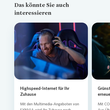
Das könnte Sie auch
interessieren
Loading...
Highspeed-Internet für Ihr
Grüns
Zuhause
erneue
Mit den Multimedia-Angeboten von
Mit CO₂
SYNVIA wird Ihr Zuhause noch
Aus Üb