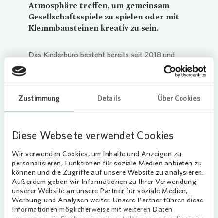
Atmosphäre treffen, um gemeinsam
Gesellschaftsspiele zu spielen oder mit
Klemmbausteinen kreativ zu sein.
Das Kinderbüro besteht bereits seit 2018 und
wird von der Jugendhilfe des Caritasverbandes
Frankfurt e. V. betrieben. Für die
Jugendhilfemitarbeiterin Felicitas Jung bietet es
Zustimmung
Details
Über Cookies
den Rahmen, niedrigschwellig mit den Kindern in
Kontakt zu kommen. Dank einer Spende von
Vonovia
in Höhe von 1.000 Euro stehen den
Diese Webseite verwendet Cookies
Schülerinnen und Schülern neue
Gesellschaftsspiele und erstmals
Wir verwenden Cookies, um Inhalte und Anzeigen zu
Klemmbausteine zur Verfügung.
personalisieren, Funktionen für soziale Medien anbieten zu
können und die Zugriffe auf unsere Website zu analysieren.
Gesellige Pa
usenfreu
de
Außerdem geben wir Informationen zu Ihrer Verwendung
unserer Website an unsere Partner für soziale Medien,
„Viele unserer Gesellschaftsspiele kannten die
Werbung und Analysen weiter. Unsere Partner führen diese
Informationen möglicherweise mit weiteren Daten
Kinder schon in- und auswendig“, sagt