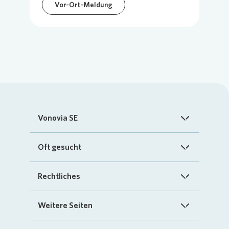
Vor-Ort-Meldung
Vonovia SE
Startseite
Oft gesucht
Über uns
FAQ
Rechtliches
Investoren
Kontakt
Impressum
Weitere Seiten
Nachhaltigkeit
„Mein Vonovia“ App
Cookie-Richtlinien