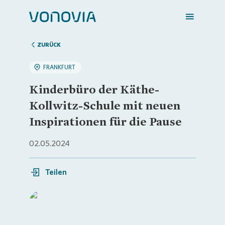
ZURÜCK
FRANKFURT
Zuhause finden
Kinderbüro der Käthe-
Kollwitz-Schule mit neuen
Mein Zuhause
Inspirationen für die Pause
02.05.2024
Meine Stadt
Teilen
Weitere Angebote
Login