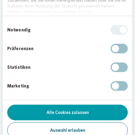
zusammen, die Sie ihnen bereitgestellt haben oder die sie im
Sozialpädagogin Felicitas Jung, die im Auftrag des
Rahmen Ihrer Nutzung der Dienste gesammelt haben.
Caritasverbandes Frankfurt die Jugendhilfe an der
Weitere Informationen dazu finden Sie hier.
Käthe-Kollwitz-Schule umsetzt und seit dem 15.
Einwilligungsauswahl
April das Kinderbüro betreut. „Wir haben uns sehr
Notwendig
über die
Vonovia
Spende gefreut, dank derer wir
beliebte Spiele wie Halli Galli oder Lotti Karotti
erwerben konnten. Wenn die Kinder mit mir die
Präferenzen
neuen Spiele ausprobieren, kann ich selbst als die
Neue hier an der Schule unkompliziert mit ihnen
Statistiken
ins Gespräch kommen.“
„Der Caritasverband leistet im Frankfurter
Marketing
Westen nicht nur an der Käthe-Kollwitz-Schule
hervorragende Arbeit“, sagt
Vonovia
Regionalleiter Eric Völker. „In den letzten
Monaten haben wir gerne das
Kinderbüro an der
Alle Cookies zulassen
Boehleschule
unterstützt sowie den
Druck der
Weihnachtsausgabe der Kinderzeitung
für den
Frankfurter Westen mitgetragen.“
Auswahl erlauben