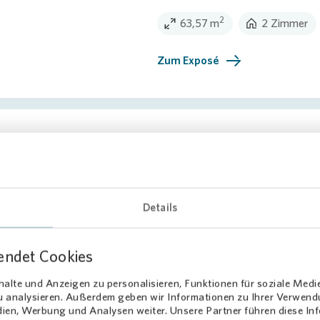
2
63,57 m
2 Zimmer
Zum Exposé
Tolle 2 Zimmerwohnung 
FRISCH SANIERT
Dortmunder Str. 9 - 51145 Köln O
Details
780,00 €
Kaltmiete
endet Cookies
2
68,42 m
2 Zimmer
alte und Anzeigen zu personalisieren, Funktionen für soziale Medi
zu analysieren. Außerdem geben wir Informationen zu Ihrer Verwen
Zum Exposé
dien, Werbung und Analysen weiter. Unsere Partner führen diese I