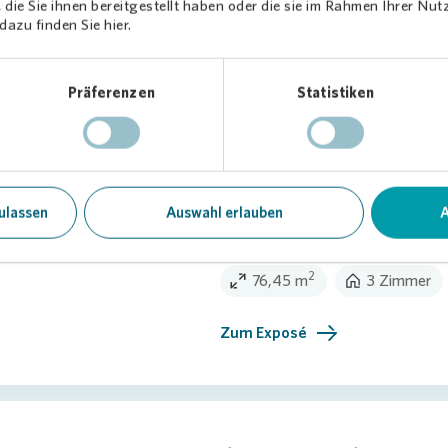
die Sie ihnen bereitgestellt haben oder die sie im Rahmen Ihrer Nu
azu finden Sie hier.
Präferenzen
Statistiken
Preiswerte 3-Zimmer-
zentraler Lage
Am Lennartzhof 43 - 50996 Köln
ulassen
Auswahl erlauben
A
1.170,82 €
Kaltmiete
2
76,45 m
3 Zimmer
Zum Exposé