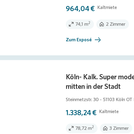
964,04 €
Kaltmiete
2
74,1 m
2 Zimmer
Zum Exposé
Köln- Kalk. Super mo
mitten in der Stadt
Steinmetzstr. 30 - 51103 Köln OT 
1.338,24 €
Kaltmiete
2
78,72 m
3 Zimmer