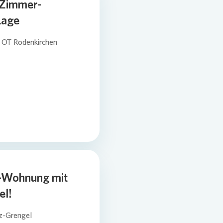
-Zimmer-
Lage
 OT Rodenkirchen
-Wohnung mit
el!
z-Grengel