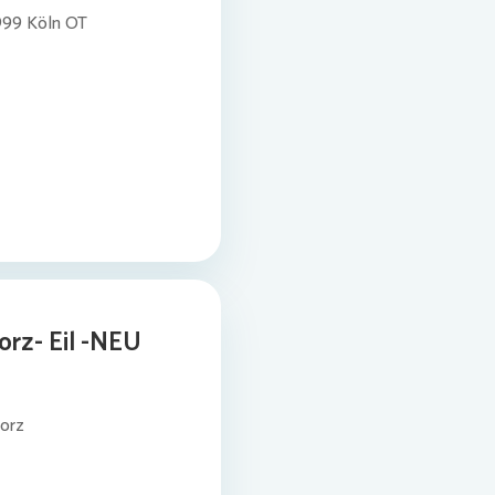
999 Köln OT
rz- Eil -NEU
Porz