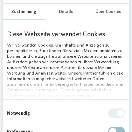
Sicherheitshinweis:
Vonovia
wird
Zustimmung
Details
Über Cookies
vor Abschluss eines Mietvertrages
niemals Kautions- oder
Mietzahlungen von Ihnen fordern.
Diese Webseite verwendet Cookies
Wir verlangen auch
keine
Reservierungsgebühr oder Provision
Wir verwenden Cookies, um Inhalte und Anzeigen zu
von Interessenten! Sollten Sie
personalisieren, Funktionen für soziale Medien anbieten zu
Schreiben oder Anrufe mit
können und die Zugriffe auf unsere Website zu analysieren.
unseriösen Forderungen erhalten,
Außerdem geben wir Informationen zu Ihrer Verwendung
unserer Website an unsere Partner für soziale Medien,
melden Sie sich bitte umgehend bei
Werbung und Analysen weiter. Unsere Partner führen diese
unserem
Kundenservice
, da es sich
Informationen möglicherweise mit weiteren Daten
um einen Betrugsversuch handeln
zusammen, die Sie ihnen bereitgestellt haben oder die sie im
könnte. Vielen Dank!
Rahmen Ihrer Nutzung der Dienste gesammelt haben.
Weitere Informationen dazu finden Sie hier.
Einwilligungsauswahl
Notwendig
Listenansicht
Kartenansicht
Präferenzen