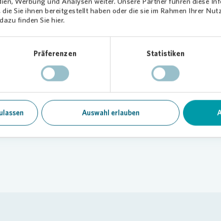
dien, Werbung und Analysen weiter. Unsere Partner führen diese I
die Sie ihnen bereitgestellt haben oder die sie im Rahmen Ihrer Nu
azu finden Sie hier.
ändige TV-Kabelanbieter für Ihr Haus i
Präferenzen
Statistiken
mbH. Bitte wenden Sie sich direkt an K
züglich eines TV-Einzelnutzervertrags
ulassen
Auswahl erlauben
A