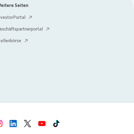
eitere Seiten
nvestorPortal
eschäftspartnerportal
tellenbörse