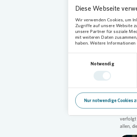
und 
Diese Webseite verw
Bei der 
Wir verwenden Cookies, um Inh
Erstnutz
Zugriffe auf unsere Website 
Gesells
unsere Partner für soziale Me
Orte für
mit weiteren Daten zusammen, 
haben. Weitere Informationen d
Dank gab
zu Gast 
Einwilligungsauswahl
ganz Sp
Notwendig
miteinan
Nachbars
Stadtges
„Gesells
Nur notwendige Cookies z
unterstr
Grußwort
verfolgt
allen, d