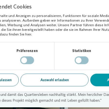
Politik
endet Cookies
Eröffnung des ersten „freiraums“ in Berlin kamen am 1. Juli interessie
alte und Anzeigen zu personalisieren, Funktionen für soziale Medi
erinnen und Erstnutzer mit Vertreterinnen und Vertretern aus Politi
zu analysieren. Außerdem geben wir Informationen zu Ihrer Verwen
chaft zusammen. Das große Interesse der etwa 70 Gäste zeigt, wie
dien, Werbung und Analysen weiter. Unsere Partner führen diese I
 Begegnung und gemeinschaftliches Engagement im Stadtteil sind.
die Sie ihnen bereitgestellt haben oder die sie im Rahmen Ihrer Nu
azu finden Sie hier.
 es seitens des Bezirksbürgermeisters Frank Bewig, der bei der Erö
war. „Der ‘freiraum’ ist eine Bereicherung für das Falkenhagener Fel
andau”, betonte er in seinem Grußwort. „Hier können Menschen
Präferenzen
Statistiken
der ins Gespräch kommen, sich einbringen und das Leben in ihrer
chaft aktiv mitgestalten. Solche Orte sind wichtig für eine lebendi
ellschaft.”
chaftlicher Zusammenhalt beginnt immer vor der eigenen Haustür,”
ulassen
Auswahl erlauben
A
ich Bezirksstadtrat Gregor Kempert, der ebenfalls bei der Eröffnung 
 hielt. „Ich freue mich sehr, dass
Vonovia
diesen Ansatz in Spanda
 und damit das Quartiersleben nachhaltig stärkt. Mein herzlicher Dan
ie dieses Projekt möglich gemacht und mit Leben gefüllt haben.“