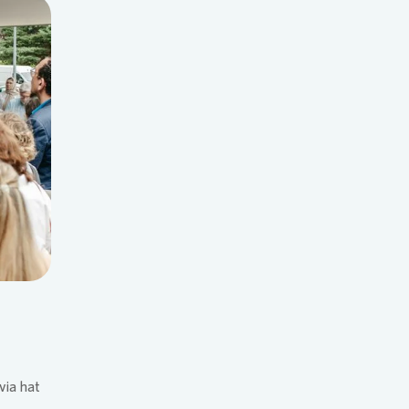
via
hat