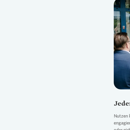
Jede
Nutzen 
engagier
oder nic