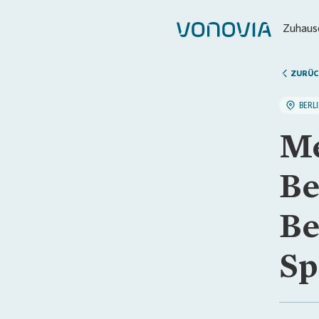
Zuhause
ZURÜC
BERL
Me
Be
Be
Sp