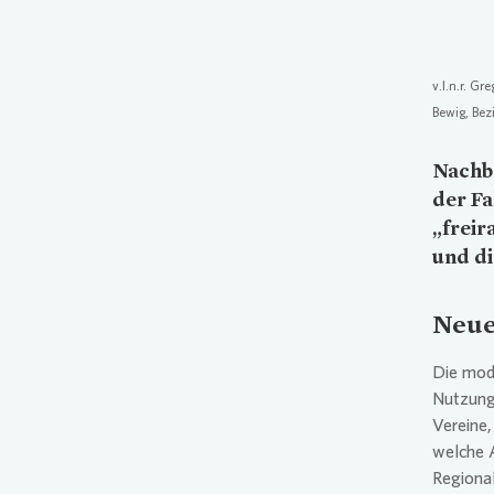
v.l.n.r. G
Bewig, Bez
Nachb
der F
„freir
und di
Neue
Die mode
Nutzungs
Vereine,
welche A
Regional