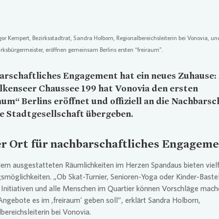
regor Kempert, Bezirksstadtrat, Sandra Holborn, Regionalbereichsleiterin bei
Vonovia
, un
irksbürgermeister, eröffnen gemeinsam Berlins ersten “freiraum”.
arschaftliches Engagement hat ein neues Zuhause:
alkenseer Chaussee 199 hat
Vonovia
den ersten
aum“ Berlins eröffnet und offiziell an die Nachbarsc
e Stadtgesellschaft übergeben.
r Ort für nachbarschaftliches Engagem
rn ausgestatteten Räumlichkeiten im Herzen Spandaus bieten vielf
möglichkeiten. „Ob Skat-Turnier, Senioren-Yoga oder Kinder-Baste
 Initiativen und alle Menschen im Quartier können Vorschläge mach
ngebote es im ,freiraum‘ geben soll”, erklärt Sandra Holborn,
bereichsleiterin bei
Vonovia
.