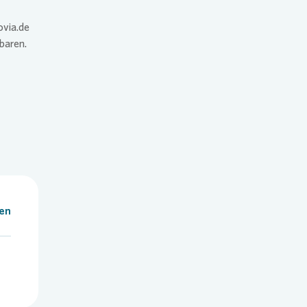
ovia.de
baren.
len