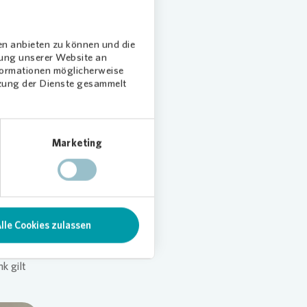
rte
en anbieten zu können und die
k und
dung unserer Website an
 wichtig
nformationen möglicherweise
tzung der Dienste gesammelt
ffnung
d und für
Marketing
ge
lle Cookies zulassen
ein
u
k gilt