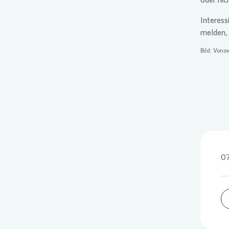
Interess
melden, 
Bild:
Vonov
07