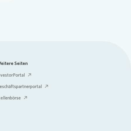
eitere Seiten
nvestorPortal
eschäftspartnerportal
tellenbörse