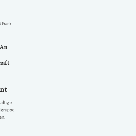
d Frank
 An
haft
ent
ältige
lgruppe:
en,