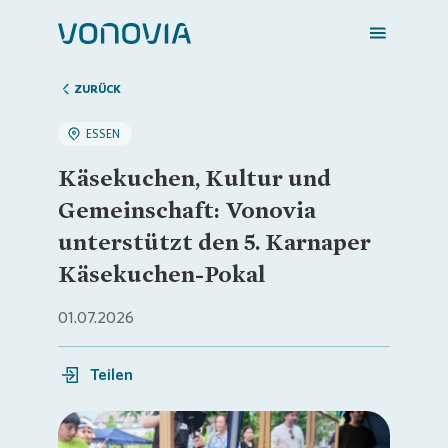
ZURÜCK
ESSEN
Zuhause finden
Käsekuchen, Kultur und
Gemeinschaft: Vonovia
Mein Zuhause
unterstützt den 5. Karnaper
Käsekuchen-Pokal
Meine Stadt
01.07.2026
Weitere Angebote
Teilen
Login