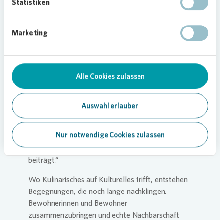
Statistiken
Mehr als nur Käsekuchen
Bernhard Pflugradt, 1. Vorsitzender des
Marketing
Bürgervereins Essen-Karnap e.V., freute sich über
die rege Teilnahme und die Unterstützung durch
Vonovia
: „In jedem Kulturkreis gibt es eine Art
Alle Cookies zulassen
von Käsekuchen. Diese vielen verschiedenen
Arten testen und bewerten wir gern. Am Ende
geht es aber darum, dass wir die Menschen und
Auswahl erlauben
ihre verschiedenen Kulturen im Stadtteil
zusammenbringen und sichtbar machen. Wir
Nur notwendige Cookies zulassen
freuen uns sehr über die Spende von
Vonovia
, die
zum Gelingen dieses ungewöhnlichen Events
beiträgt.“
Wo Kulinarisches auf Kulturelles trifft, entstehen
Begegnungen, die noch lange nachklingen.
Bewohnerinnen und Bewohner
zusammenzubringen und echte Nachbarschaft