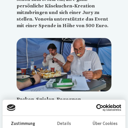
persönliche Käsekuchen-Kreation
mitzubringen und sich einer Jury zu
stellen.
Vonovia
unterstützte das Event
mit einer Spende in Höhe von 500 Euro.
Loading...
Backen, Spielen, Begegnen
Am Karnaper Markt verwandelte sich der Platz
von 14 bis 17 Uhr in einen Treffpunkt für die ganze
Zustimmung
Details
Über Cookies
Nachbarschaft. Der vom Bürgerverein Essen-