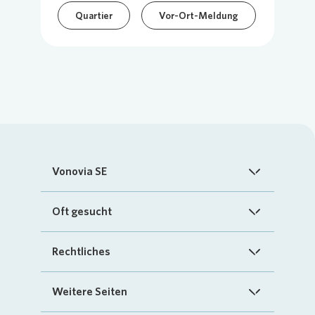
Quartier
Vor-Ort-Meldung
Vonovia SE
Startseite
Oft gesucht
Über uns
FAQ
Rechtliches
Investoren
Kontakt
Impressum
Weitere Seiten
Nachhaltigkeit
„Mein Vonovia“ App