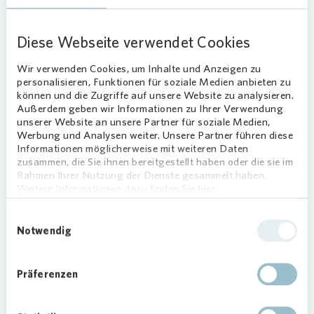
Karnap e.V. initiierte Wettbewerb ist ein großer
Spaß für alle Beteiligten. Eine Jury kürte einen
Diese Webseite verwendet Cookies
Pfirsich-Käsekuchen zum Sieger der 28
eingereichten Käsekuchen. Aber auch die
Wir verwenden Cookies, um Inhalte und Anzeigen zu
Besucherinnen und Besucher durften sich durch die
personalisieren, Funktionen für soziale Medien anbieten zu
verschiedenen Kuchen mit einer Tasse Tee vom
können und die Zugriffe auf unsere Website zu analysieren.
MobiliTEA Wagen probieren. Für die Jüngsten gab
Außerdem geben wir Informationen zu Ihrer Verwendung
unserer Website an unsere Partner für soziale Medien,
es Spielmöglichkeiten vom Verein für Kinder- und
Werbung und Analysen weiter. Unsere Partner führen diese
Jugendarbeit in sozialen Brennpunkten Ruhrgebiet
Informationen möglicherweise mit weiteren Daten
(VKJ).
zusammen, die Sie ihnen bereitgestellt haben oder die sie im
Rahmen Ihrer Nutzung der Dienste gesammelt haben.
Weitere Informationen dazu finden Sie hier.
Einwilligungsauswahl
Notwendig
Loading...
Präferenzen