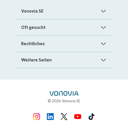
Vonovia SE
Startseite
Oft gesucht
Über uns
FAQ
Rechtliches
Investoren
Kontakt
Impressum
Weitere Seiten
Nachhaltigkeit
„Mein Vonovia“ App
Cookie-Richtlinien
InvestorPortal
Presse
Mein Zuhause
Datenschutz
Geschäftspartnerportal
Karriere
Compliance
Stellenbörse
© 2026 Vonovia SE
Erklärung zur Barrierefreiheit