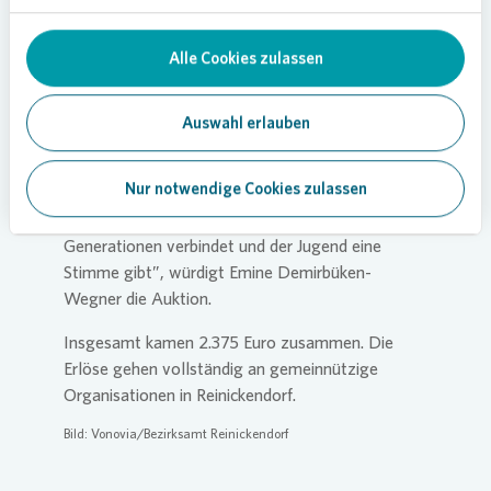
Alle Cookies zulassen
Frank Kretschmer (Regionalleiter bei
Vonovia
) mit Künstlerin
Leonie Stein
Kunst baut Brücken
Auswahl erlauben
„Einsamkeit hat viele Gesichter – oft bleibt sie
Nur notwendige Cookies zulassen
unsichtbar und doch hinterlässt sie tiefe Spuren.
Heute haben wir erlebt, wie Kunst Brücken baut,
Generationen verbindet und der Jugend eine
Stimme gibt”, würdigt Emine Demirbüken-
Wegner die Auktion.
Insgesamt kamen 2.375 Euro zusammen. Die
Erlöse gehen vollständig an gemeinnützige
Organisationen in Reinickendorf.
Bild:
Vonovia
/Bezirksamt Reinickendorf