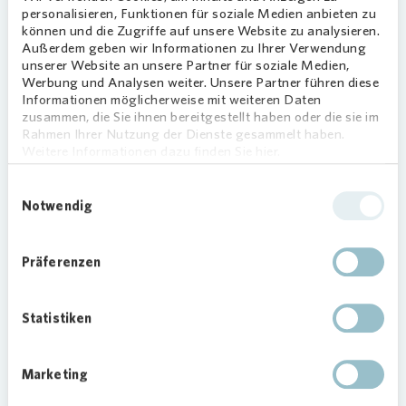
personalisieren, Funktionen für soziale Medien anbieten zu
Regionalbereichsleiterin, und Frank Kretschmer,
können und die Zugriffe auf unsere Website zu analysieren.
Regionalleiter, ersteigerten zwei Kunstwerke. Mit
Außerdem geben wir Informationen zu Ihrer Verwendung
den Geboten unterstützt
Vonovia
die Mosaik-
unserer Website an unsere Partner für soziale Medien,
Werbung und Analysen weiter. Unsere Partner führen diese
Werkstätten und Sam’s Helping Hands e. V.
Informationen möglicherweise mit weiteren Daten
zusammen, die Sie ihnen bereitgestellt haben oder die sie im
„Die Kunstauktion hat auf sehr berührende Weise
Rahmen Ihrer Nutzung der Dienste gesammelt haben.
gezeigt, wie viel Kraft in Begegnung, Kreativität
Weitere Informationen dazu finden Sie hier.
und gegenseitiger Unterstützung steckt. Wir
freuen uns, mit unserem Beitrag soziale
Einwilligungsauswahl
Notwendig
Initiativen in Reinickendorf zu unterstützen“, sagt
Sandra Holborn.
Präferenzen
Statistiken
Loading...
Marketing