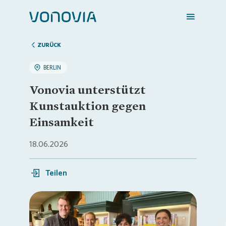
ZURÜCK
BERLIN
Zuhause finden
Vonovia unterstützt
Kunstauktion gegen
Mein Zuhause
Einsamkeit
18.06.2026
Meine Stadt
Teilen
Weitere Angebote
Login