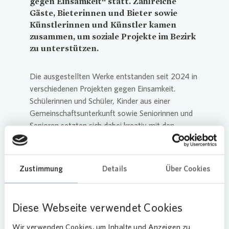
gegen Einsamkeit“ statt. Zahlreiche
Gäste, Bieterinnen und Bieter sowie
Künstlerinnen und Künstler kamen
zusammen, um soziale Projekte im Bezirk
zu unterstützen.
Die ausgestellten Werke entstanden seit 2024 in
verschiedenen Projekten gegen Einsamkeit.
Schülerinnen und Schüler, Kinder aus einer
Gemeinschaftsunterkunft sowie Seniorinnen und
Senioren setzten sich dabei kreativ mit den
Themen Gemeinschaft, Hoffnung und
Zusammenhalt auseinander.
Zustimmung
Details
Über Cookies
Vonovia
ersteigert zwei Werke
Nach einer Eröffnungsrede der Reinickendorfer
Bürgermeisterin Emine Demirbüken-Wegner zum
Diese Webseite verwendet Cookies
Thema Einsamkeit, startete die Auktion. Auch
Wir verwenden Cookies, um Inhalte und Anzeigen zu
Vonovia
beteiligte sich daran: Sandra Holborn,