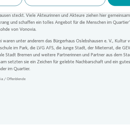
 der Nachbarschaft zeigt, wie viel Gemeinschaft und Engagement i
usen steckt. Viele Akteurinnen und Akteure ziehen hier gemeinsam
rang und schaffen ein tolles Angebot für die Menschen im Quartier
Rohde von
Vonovia
.
i waren unter anderem das Bürgerhaus Oslebshausen e. V., Kultur v
schule im Park, die LVG AFS, die Junge Stadt, der Mieterrat, die 
ale Stadt Bremen und weitere Partnerinnen und Partner aus dem Stad
m setzten sie ein Zeichen für gelebte Nachbarschaft und ein gute
der im Quartier.
ia
/ Offenblende