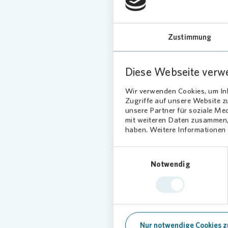
Zustimmung
Diese Webseite verw
Wir verwenden Cookies, um Inh
Zugriffe auf unsere Website 
unsere Partner für soziale Me
mit weiteren Daten zusammen, 
haben. Weitere Informationen d
Bunt
Einwilligungsauswahl
Notwendig
Die Bes
dem Mus
Kindersc
Wohl war
den
Von
Nur notwendige Cookies z