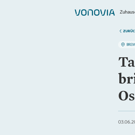
Zuhause
ZURÜC
BRE
Ta
br
Os
03.06.2