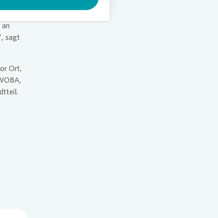
n
 an
“, sagt
or Ort,
GEWOBA,
tteil.
s