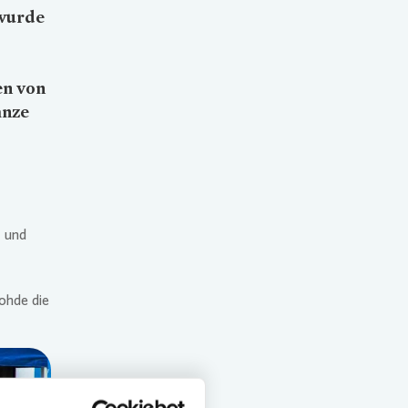
 wurde
en von
anze
t und
ohde die