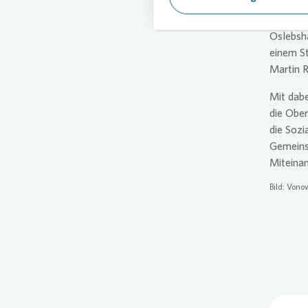
„Der Tag
Oslebsha
einem St
Martin 
Mit dabe
die Ober
die Sozi
Gemeinsa
Miteinan
Bild:
Vonov