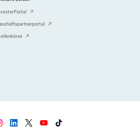
nvestorPortal
eschäftspartnerportal
tellenbörse