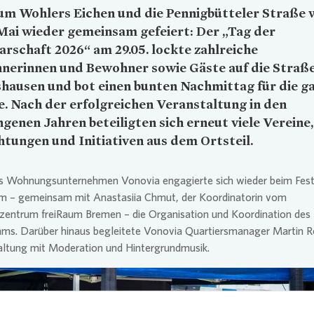
um Wohlers Eichen und die Pennigbütteler Straße
Mai wieder gemeinsam gefeiert: Der „Tag der
rschaft 2026“ am 29.05. lockte zahlreiche
nerinnen und Bewohner sowie Gäste auf die Straß
hausen und bot einen bunten Nachmittag für die g
e. Nach der erfolgreichen Veranstaltung in den
genen Jahren beteiligten sich erneut viele Vereine,
htungen und Initiativen aus dem Ortsteil.
as Wohnungsunternehmen
Vonovia
engagierte sich wieder beim Fes
m – gemeinsam mit Anastasiia Chmut, der Koordinatorin vom
rzentrum freiRaum Bremen – die Organisation und Koordination des
ms. Darüber hinaus begleitete
Vonovia
Quartiersmanager Martin R
altung mit Moderation und Hintergrundmusik.