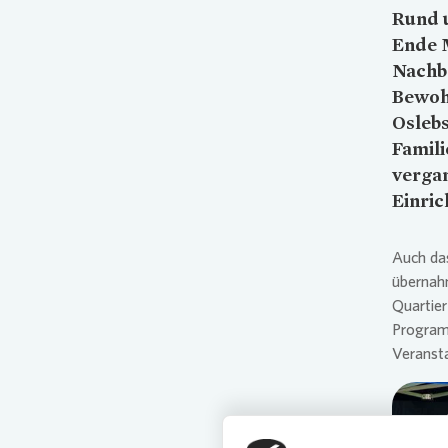
Rund 
Ende 
Nachba
Bewoh
Oslebs
Famili
vergan
Einric
Auch d
übernah
Quartie
Program
Veranst