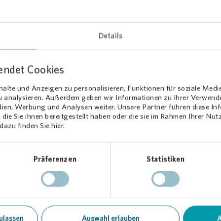
Details
Loading...
endet Cookies
alte und Anzeigen zu personalisieren, Funktionen für soziale Medi
zu analysieren. Außerdem geben wir Informationen zu Ihrer Verwen
dien, Werbung und Analysen weiter. Unsere Partner führen diese I
die Sie ihnen bereitgestellt haben oder die sie im Rahmen Ihrer Nu
azu finden Sie hier.
es Programm für Groß und Klein
Präferenzen
Statistiken
ucherinnen und Besucher erwartete ein abwechslungsreiches Angeb
ik-Duo „Xtreme Acoustix“, einem Kinderchor, Spielstationen,
hminken und Zauberer Viktor. Auch das Bemil war vor Ort. Für das le
 bestens gesorgt. Besonders beliebt bei den kleinen Gästen: der E
ovia
für das Fest finanzierte.
ulassen
Auswahl erlauben
A