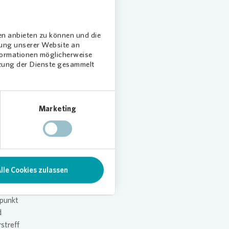
dem über
en anbieten zu können und die
n, bei
dung unserer Website an
ora
nformationen möglicherweise
tzung der Dienste gesammelt
ung. Sei
ln oder
Marketing
d Partner
zentrum
, die
lle Cookies zulassen
fpunkt
d
streff