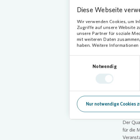
Kuchen f
Diese Webseite verw
kostenlo
Wir verwenden Cookies, um Inh
„Nachbar
Zugriffe auf unsere Website 
denen M
unsere Partner für soziale Me
mit weiteren Daten zusammen, 
Schröder
haben. Weitere Informationen d
es zum 
Spielen.
Einwilligungsauswahl
Notwendig
Star
Das Quar
getrage
Lerchens
Nur notwendige Cookies z
Bürgerst
Der Quar
für die 
Veransta