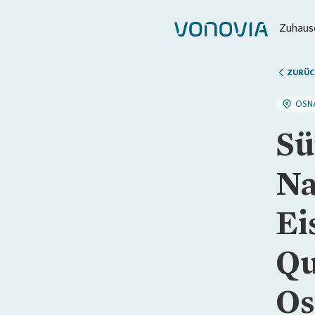
Zuhause
ZURÜC
OSN
Sü
Na
Ei
Qu
Os