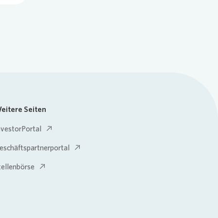
eitere Seiten
nvestorPortal
eschäftspartnerportal
tellenbörse