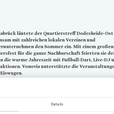
abrück läutete der Quartierstreff Dodesheide-Ost
nsam mit zahlreichen lokalen Vereinen und
erunternehmen den Sommer ein. Mit einem großen
ersfest für die ganze Nachbarschaft feierten sie de
in die warme Jahreszeit mit Fußball-Dart, Live-DJ 
laktionen.
Vonovia
unterstützte die Veranstaltung
 Eiswagen.
insam feiern im Stadtteil
rtiersfest brachte Bewohnerinnen und Bewohner aus Dodesheide
Details
 und bot ein vielfältiges Programm für Jung und Alt. Neben den
hen und kreativen Angeboten sowie der Live-Musik sorgten Eis, Kaf