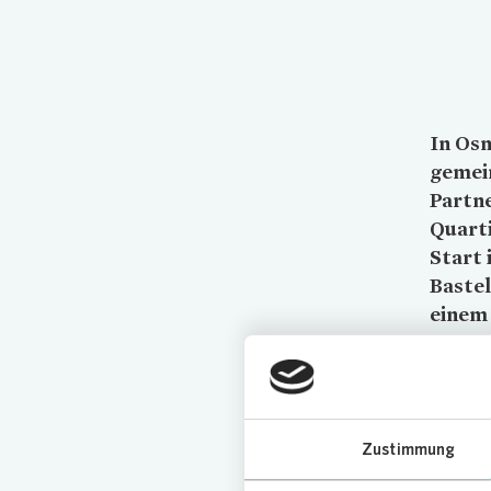
In Osn
gemei
Partn
Quarti
Start 
Baste
einem
Geme
Das Qua
Zustimmung
zusammen
sportlic