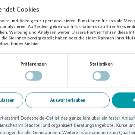
ür Stärkung. Wer einen eigenen Becher mitbrachte, konnte sich zu
endet Cookies
se Kaltgetränke freuen.
alte und Anzeigen zu personalisieren, Funktionen für soziale Medi
schaft entsteht nicht von allein. Sie braucht Orte und Gelegenheite
zu analysieren. Außerdem geben wir Informationen zu Ihrer Verwen
enschen ins Gespräch kommen“, erklärt
Vonovia
Regionalleiterin C
dien, Werbung und Analysen weiter. Unsere Partner führen diese I
die Sie ihnen bereitgestellt haben oder die sie im Rahmen Ihrer Nu
. „Bei einem Fest wie diesem bietet sich ein neuer Raum der Begegn
azu finden Sie hier.
lockeren Austausch bei einer Tasse Kaffee, zum gemeinsamen Baste
 Eine tolle Aktion!“
Präferenzen
Statistiken
kes Netzwerk für Dodesheide
tiersfest wurde von einem breiten Bündnis lokaler Partnerinnen un
n. Neben
Vonovia
unterstützten unter anderem das Gemeinschafts
traße, der Caritasverband für die Stadt und den Landkreis Osnabrück
ulassen
Auswahl erlauben
A
iftung Osnabrück sowie die Polizeiinspektion Osnabrück das Fest.
tierstreff Dodesheide-Ost ist das ganze Jahr über ein fester Anlau
Menschen im Stadtteil und organisiert Beratungsangebote, Kurse un
ltungen für alle Generationen. Weitere Informationen zum Quartier