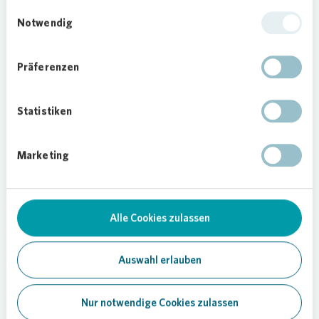
Einwilligungsauswahl
Notwendig
Loading...
Präferenzen
Statistiken
Installation mit Hubwagen als
spannendes Highlight
Marketing
Nur wenige Tage nach der Malaktion stand
Kerstin Lilienthal mit Thomas Barth und seinem
Team, ausgestattet mit einem Hubwagen
inklusive Hebebühne, bereit. Bestaunt von den
Alle Cookies zulassen
kleinen Künstlerinnen und Künstlern installierte
das Team hoch in den Baumkronen die bunten
Auswahl erlauben
Nistkästen direkt vor der Kindertagesstätte.
Kerstin Lilienthal berichtet: „Die strahlenden
Augen bei der Installation waren für uns ein ganz
Nur notwendige Cookies zulassen
besonderer Moment. Es war eine große Freude,