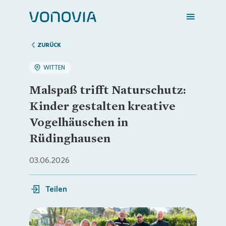
ZURÜCK
WITTEN
Zuhause finden
Malspaß trifft Naturschutz:
Kinder gestalten kreative
Mein Zuhause
Vogelhäuschen in
Rüdinghausen
Meine Stadt
03.06.2026
Weitere Angebote
Teilen
Login