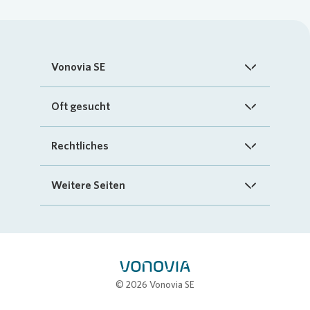
Vonovia SE
Startseite
Oft gesucht
Über uns
FAQ
Rechtliches
Investoren
Kontakt
Impressum
Weitere Seiten
Nachhaltigkeit
„Mein Vonovia“ App
Cookie-Richtlinien
InvestorPortal
Presse
Mein Zuhause
Datenschutz
Geschäftspartnerportal
Karriere
Compliance
Stellenbörse
© 2026 Vonovia SE
Erklärung zur Barrierefreiheit