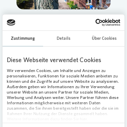
Vom Holzbrett zum Vogelzuhause
Ideengeberin der Aktion war
Vonovia
Objektbetreuerin Kerstin Lilienthal. Gemeinsam
Zustimmung
Details
Über Cookies
mit Thomas Barth vom
Vonovia
Wohnumfeld
Service organisierten sie Nistkästen und
Malutensilien für die große Malaktion in der
Diese Webseite verwendet Cookies
Kindertagesstätte. „Wir waren von der Idee direkt
begeistert“, erklärt Kita-Leiterin Elke Lademann.
Wir verwenden Cookies, um Inhalte und Anzeigen zu
„Die Kinder konnten sich nicht nur kreativ
personalisieren, Funktionen für soziale Medien anbieten zu
können und die Zugriffe auf unsere Website zu analysieren.
austoben. Dank der Installationen direkt bei uns
Außerdem geben wir Informationen zu Ihrer Verwendung
vor der Tür und in der Nachbarschaft können sie
unserer Website an unsere Partner für soziale Medien,
gemeinsam mit ihren Eltern die eigenen
Werbung und Analysen weiter. Unsere Partner führen diese
Informationen möglicherweise mit weiteren Daten
Kunstwerke bestaunen und Vögel beobachten.“
zusammen, die Sie ihnen bereitgestellt haben oder die sie im
Rahmen Ihrer Nutzung der Dienste gesammelt haben.
Weitere Informationen dazu finden Sie hier.