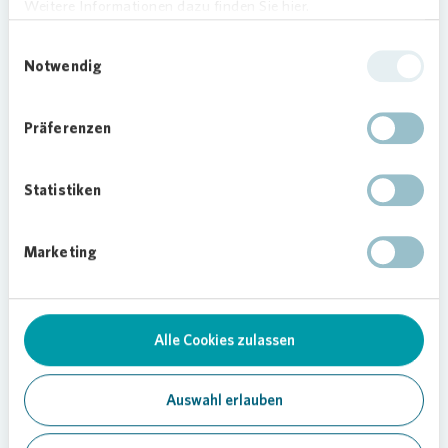
Weitere Informationen dazu finden Sie hier.
Lernen für Kinder auch umfassend und
kontinuierlich das ganze Jahr über umgesetzt
Einwilligungsauswahl
werden kann. So können wir dank der Spende viele
Notwendig
Kinder aus Mieterfamilien unterstützen und
fördern.“, erläutert Andreas Blum, Diplom-
Präferenzen
Pädagoge und Leiter der Einrichtung.
Die Spende an das Interkulturelle Bürgerzentrum
Statistiken
„Katzenberg- Treff“ gehört zu einem Programm,
mit dem
Vonovia
bundesweit gesellschaftliches
Engagement fördert. Gemeinsam mit städtischen
Marketing
Verwaltungen, Sozialverbänden, Kirchen,
Nachbarschafts- initiativen, Quartiers- und
Sportvereinen und anderen Akteuren unterstützt
Alle Cookies zulassen
das Wohnungsunternehmen so das
Zusammenleben in Städten.
Auswahl erlauben
Insgesamt hat
Vonovia
in Mainz rund 2.600
Wohnungen.