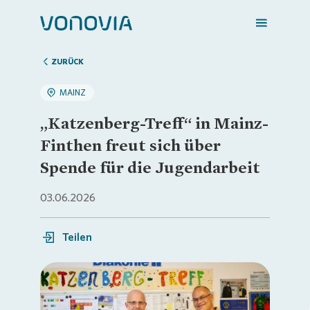
ZURÜCK
MAINZ
Zuhause finden
„Katzenberg-Treff“ in Mainz-
Finthen freut sich über
Mein Zuhause
Spende für die Jugendarbeit
03.06.2026
Meine Stadt
Teilen
Weitere Angebote
Login