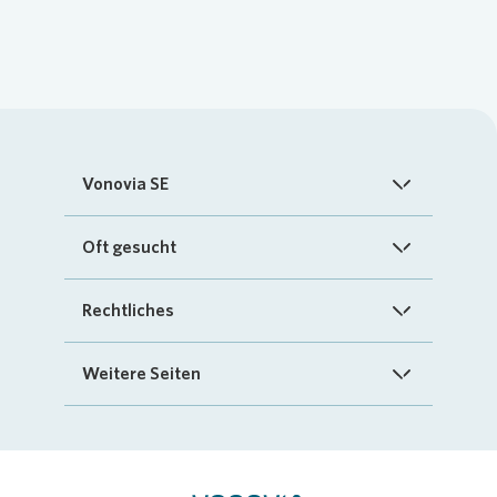
Vonovia SE
Startseite
Oft gesucht
Über uns
FAQ
Rechtliches
Investoren
Kontakt
Impressum
Weitere Seiten
Nachhaltigkeit
„Mein Vonovia“ App
Cookie-Richtlinien
InvestorPortal
Presse
Mein Zuhause
Datenschutz
Geschäftspartnerportal