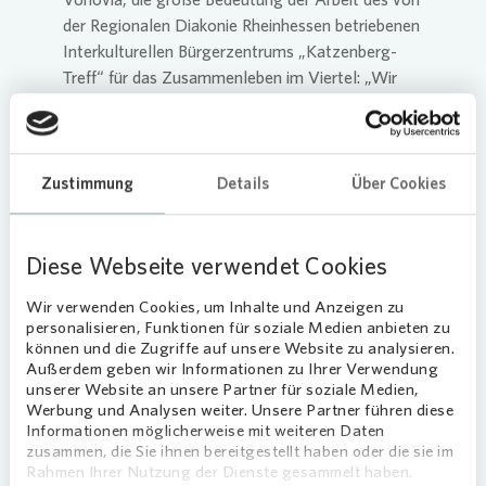
der Regionalen Diakonie Rheinhessen betriebenen
Interkulturellen Bürgerzentrums „Katzenberg-
Treff“ für das Zusammenleben im Viertel: „Wir
möchten mit unserer Spende dazu beitragen, dass
der „Katzenberg-Treff“ seine erfolgreiche Arbeit
mit den Kindern und Jugendlichen im Quartier
weiter fortsetzen kann.“
Zustimmung
Details
Über Cookies
Bereits in den vergangenen Jahren hatte
Vonovia
Sommerfeste und die Arbeit des „Katzenberg-
Diese Webseite verwendet Cookies
Treffs“ im Allgemeinen mit Spenden unterstützt.
Wir verwenden Cookies, um Inhalte und Anzeigen zu
„Wir freuen uns sehr, dass uns
Vonovia
auch in
personalisieren, Funktionen für soziale Medien anbieten zu
diesem Jahr in unserer Arbeit wieder unterstützt.
können und die Zugriffe auf unsere Website zu analysieren.
Außerdem geben wir Informationen zu Ihrer Verwendung
Die diesjährige Spende werden wir für die tägliche
unserer Website an unsere Partner für soziale Medien,
Hausaufgabenhilfe und unser Ferienprogramm für
Werbung und Analysen weiter. Unsere Partner führen diese
Kinder einsetzen. Dafür brauchen wir jährlich
Informationen möglicherweise mit weiteren Daten
immer wieder finanzielle Unterstützung, damit
zusammen, die Sie ihnen bereitgestellt haben oder die sie im
Rahmen Ihrer Nutzung der Dienste gesammelt haben.
dieses Förder- und Freizeitangebot zum sozialen