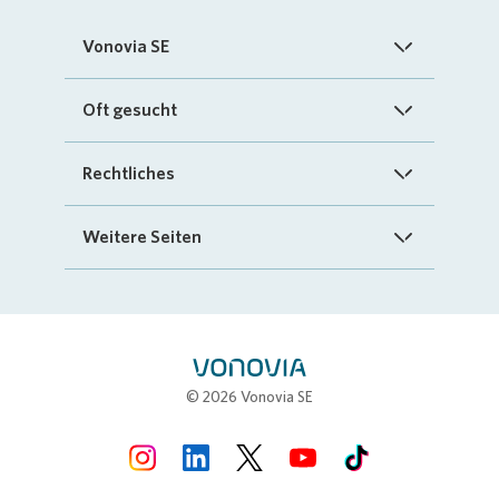
Vonovia SE
Startseite
Oft gesucht
Über uns
FAQ
Rechtliches
Investoren
Kontakt
Impressum
Weitere Seiten
Nachhaltigkeit
„Mein Vonovia“ App
Cookie-Richtlinien
InvestorPortal
Presse
Mein Zuhause
Datenschutz
Geschäftspartnerportal
Karriere
Compliance
Stellenbörse
© 2026 Vonovia SE
Erklärung zur Barrierefreiheit