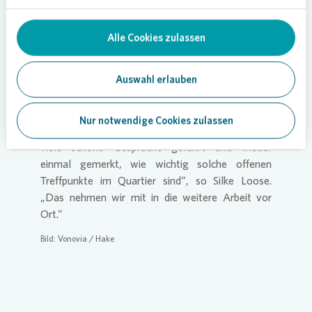
Loading...
Alle Cookies zulassen
Auswahl erlauben
Nachbarschaft, die bleibt
Am Ende blieb vor allem ein Gefühl:
Nur notwendige Cookies zulassen
Hünertshagen kann Gemeinschaft. „Wir haben
viele schöne Gespräche geführt und wieder
einmal gemerkt, wie wichtig solche offenen
Treffpunkte im Quartier sind“, so Silke Loose.
„Das nehmen wir mit in die weitere Arbeit vor
Ort.“
Bild:
Vonovia
/ Hake