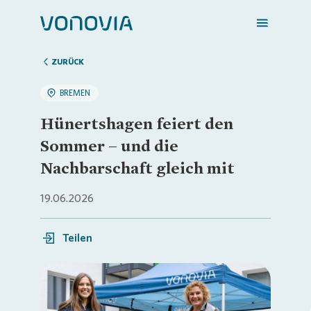
ZURÜCK
BREMEN
Zuhause finden
Hünertshagen feiert den
Sommer – und die
Mein Zuhause
Nachbarschaft gleich mit
19.06.2026
Meine Stadt
Teilen
Weitere Angebote
Login