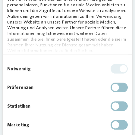
Feuerwehr, die Tanzgruppe sowie die Hüpfburg.
personalisieren, Funktionen für soziale Medien anbieten zu
Auf der Bühne sorgte zum Beispiel die Tanzschule
können und die Zugriffe auf unsere Website zu analysieren.
Casa de la Danza für Schwung, während Kinder
Außerdem geben wir Informationen zu Ihrer Verwendung
an den Mitmachständen bastelten, spielten und
unserer Website an unsere Partner für soziale Medien,
Werbung und Analysen weiter. Unsere Partner führen diese
Neues ausprobierten. Auch der Flohmarkt wurde
Informationen möglicherweise mit weiteren Daten
gut angenommen: Viele Nachbarinnen und
zusammen, die Sie ihnen bereitgestellt haben oder die sie im
Nachbarn kamen beim Stöbern miteinander ins
Rahmen Ihrer Nutzung der Dienste gesammelt haben.
Weitere Informationen dazu finden Sie hier.
Gespräch.
Einwilligungsauswahl
Für Stärkung sorgten Bratwurst, Kaffee und Eis.
Notwendig
Mit dabei waren unter anderem Kitas, Schulen, die
Polizei, die Freiwillige Feuerwehr, die Johanniter,
Kirchengemeinden, die Kulturtafel, das
Präferenzen
Sozialkaufhaus und weitere Akteurinnen und
Akteure aus dem Quartier.
Statistiken
Marketing