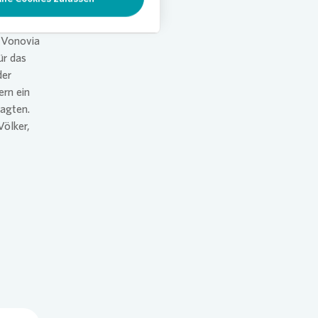
n und
m
Vonovia
ür das
der
ern ein
agten.
Völker,