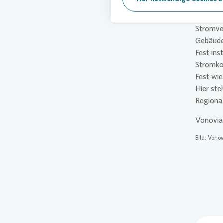
Wohnun
Mieter w
Stromver
Gebäude 
Fest inst
Stromkos
Fest wi
Hier ste
Regional
Vonovia
Bild:
Vonov