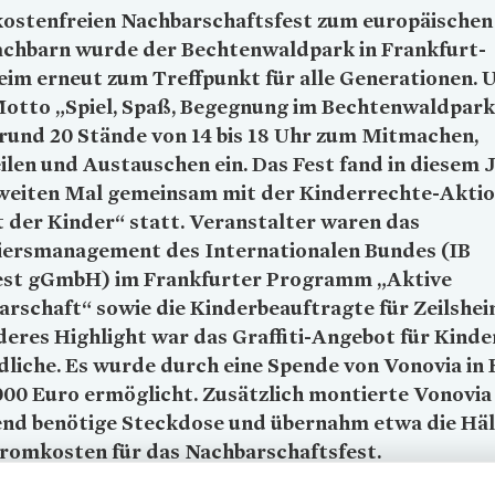
kostenfreien Nachbarschaftsfest zum europäischen
achbarn wurde der Bechtenwaldpark in Frankfurt-
eim erneut zum Treffpunkt für alle Generationen. 
otto „Spiel, Spaß, Begegnung im Bechtenwaldpark
rund 20 Stände von 14 bis 18 Uhr zum Mitmachen,
len und Austauschen ein. Das Fest fand in diesem 
weiten Mal gemeinsam mit der Kinderrechte-Akti
 der Kinder“ statt. Veranstalter waren das
iersmanagement des Internationalen Bundes (IB
st gGmbH) im Frankfurter Programm „Aktive
rschaft“ sowie die Kinderbeauftragte für Zeilshei
eres Highlight war das Graffiti-Angebot für Kinde
dliche. Es wurde durch eine Spende von
Vonovia
in
000 Euro ermöglicht. Zusätzlich montierte
Vonovia
end benötige Steckdose und übernahm etwa die Häl
romkosten für das Nachbarschaftsfest.