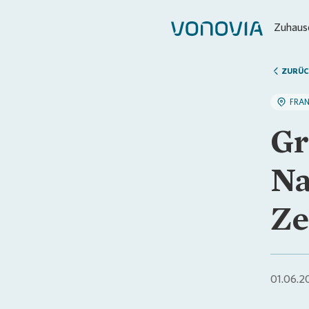
Zuhause
ZURÜC
FRA
Gr
Na
Ze
01.06.2