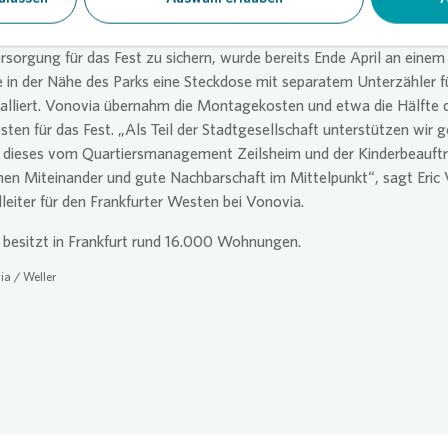
gen von
Vonovia
liegen direkt am Bechtenwaldpark. Für Mieterinne
ar das Nachbarschaftsfest daher ein Fest der kurzen Wege. Um die
sorgung für das Fest zu sichern, wurde bereits Ende April an eine
in der Nähe des Parks eine Steckdose mit separatem Unterzähler f
alliert.
Vonovia
übernahm die Montagekosten und etwa die Hälfte 
ten für das Fest. „Als Teil der Stadtgesellschaft unterstützen wir g
e dieses vom Quartiersmanagement Zeilsheim und der Kinderbeauftr
hen Miteinander und gute Nachbarschaft im Mittelpunkt“, sagt Eric 
leiter für den Frankfurter Westen bei
Vonovia
.
besitzt in Frankfurt rund 16.000 Wohnungen.
ia
/ Weller