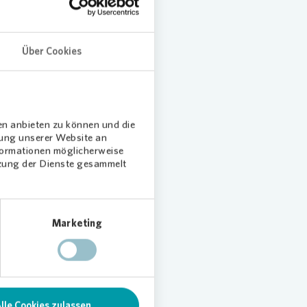
damit
Über Cookies
„Wir
en vom
e
en anbieten zu können und die
chst
dung unserer Website an
einen
nformationen möglicherweise
dliche,
tzung der Dienste gesammelt
eimer
uns,
ndiger
Marketing
genutzt
lle Cookies zulassen