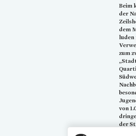
Beim 
der N
Zeilsh
dem M
luden 
Verwei
zum z
„Stadt
Quart
Südwe
Nachba
besond
Jugen
von 1.
dring
der St