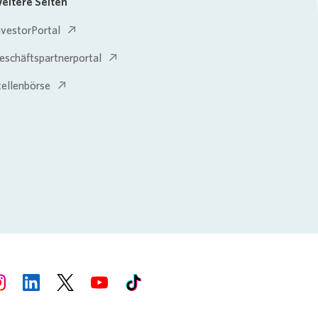
eitere Seiten
nvestorPortal
eschäftspartnerportal
tellenbörse