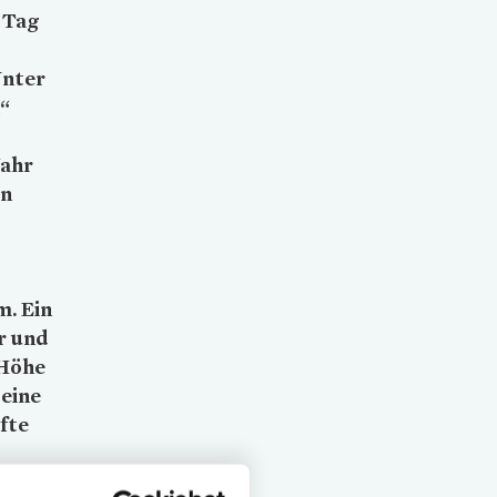
 Tag
Unter
“
Jahr
on
m. Ein
r und
 Höhe
eine
fte