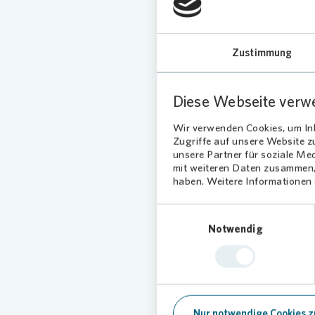
Graf
Das Qua
Zustimmung
Anwohne
wollen 
Gemeins
Diese Webseite verw
Internat
Wir verwenden Cookies, um Inh
Graffiti
Zugriffe auf unsere Website 
Motive u
unsere Partner für soziale Me
mit Lein
mit weiteren Daten zusammen, 
dass ihr
haben. Weitere Informationen d
Gesellsc
Einwilligungsauswahl
dass der
Notwendig
Treffpun
wird.“
Fest
Nur notwendige Cookies z