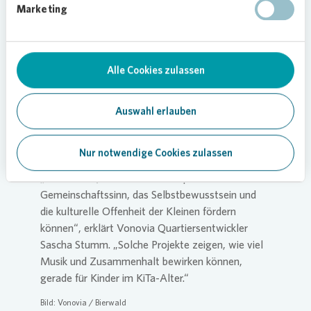
Alltag das Miteinander im Mittelpunkt. Die Kinder
Marketing
lernen hier, aufeinander zu achten, sich
einzubringen und gemeinschaftlich etwas zu
gestalten – ob beim Spielen, Basteln oder eben
beim Musizieren. Das Trommelprojekt fügt sich
Alle Cookies zulassen
da nahtlos ein: Wenn alle zusammen Seite an
Seite den Rhythmus halten, entsteht etwas, das
Auswahl erlauben
keiner alleine schaffen könnte. Die Kinder erleben,
wie es sich anfühlt, Teil von etwas Größerem zu
sein und das stärkt zusätzlich ihr Selbstvertrauen.
Nur notwendige Cookies zulassen
„Ich bin froh, dass wir mit der Spende den
Gemeinschaftssinn, das Selbstbewusstsein und
die kulturelle Offenheit der Kleinen fördern
können“, erklärt
Vonovia
Quartiersentwickler
Sascha Stumm. „Solche Projekte zeigen, wie viel
Musik und Zusammenhalt bewirken können,
gerade für Kinder im KiTa-Alter.“
Bild:
Vonovia
/ Bierwald