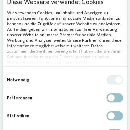
Diese Webseite verwendet Cookies
bringt seinen eigenen Rhythmus mit ein.
Wir verwenden Cookies, um Inhalte und Anzeigen zu
„Die Kinder haben die Möglichkeit, Musik und
personalisieren, Funktionen für soziale Medien anbieten zu
Rhythmus auf spielerische Weise zu entdecken,
können und die Zugriffe auf unsere Website zu analysieren.
Außerdem geben wir Informationen zu Ihrer Verwendung
mehr über die verschiedenen Kulturen, Tiere und
unserer Website an unsere Partner für soziale Medien,
Länder Afrikas zu erfahren und vor allem zu
Werbung und Analysen weiter. Unsere Partner führen diese
erleben, was sie gemeinsam gestalten und
Informationen möglicherweise mit weiteren Daten
schaffen können. Dieses Projekt stärkt nicht nur
zusammen, die Sie ihnen bereitgestellt haben oder die sie im
Rahmen Ihrer Nutzung der Dienste gesammelt haben.
musikalische Fähigkeiten, sondern auch
Weitere Informationen dazu finden Sie hier.
Gemeinschaftssinn, Selbstvertrauen und kulturelle
Offenheit“, erklärt Stephanie Rösen, KiTa-Leiterin.
Einwilligungsauswahl
„Musik ist ein Tor zur Welt. Unser Trommelprojekt
Notwendig
zeigt täglich, wie Kinder spielerisch lernen, sich
einzubringen und gemeinsam etwas Einzigartiges
Präferenzen
zu schaffen.“
Zusammen im Takt
Statistiken
In der KiTa St. Maria Magdalena steht auch im