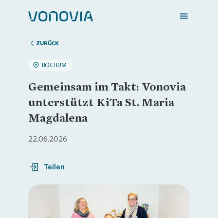
ZURÜCK
BOCHUM
Zuhause finden
Gemeinsam im Takt: Vonovia
unterstützt KiTa St. Maria
Mein Zuhause
Magdalena
22.06.2026
Meine Stadt
Teilen
Weitere Angebote
Login