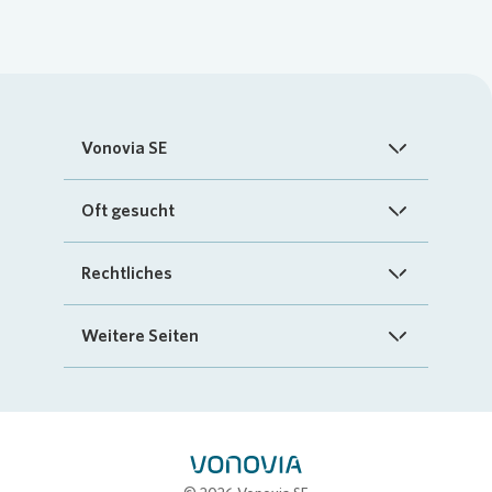
Vonovia SE
Startseite
Oft gesucht
Über uns
FAQ
Rechtliches
Investoren
Kontakt
Impressum
Weitere Seiten
Nachhaltigkeit
„Mein Vonovia“ App
Cookie-Richtlinien
InvestorPortal
Presse
Mein Zuhause
Datenschutz
Geschäftspartnerportal
Karriere
Compliance
Stellenbörse