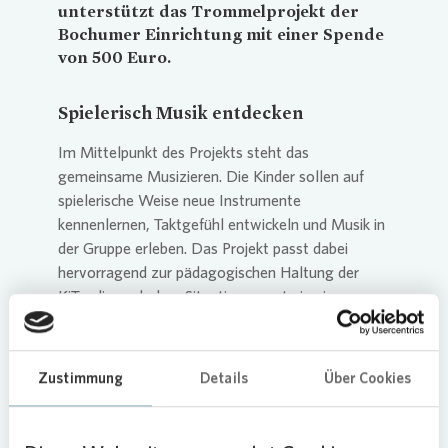
unterstützt das Trommelprojekt der
Bochumer Einrichtung mit einer Spende
von 500 Euro.
Spielerisch Musik entdecken
Im Mittelpunkt des Projekts steht das
gemeinsame Musizieren. Die Kinder sollen auf
spielerische Weise neue Instrumente
kennenlernen, Taktgefühl entwickeln und Musik in
der Gruppe erleben. Das Projekt passt dabei
hervorragend zur pädagogischen Haltung der
KiTa, die nach dem Situationsansatz in einem
offenen Konzept arbeitet und Partizipation sowie
Inklusion in den Vordergrund stellt. Die
pädagogischen Fachkräfte legen dabei großen
Zustimmung
Details
Über Cookies
Wert darauf, dass Kinder eigenaktiv und
selbstwirksam tätig sein dürfen. Genau das
fördert das Trommelprojekt, denn jedes Kind