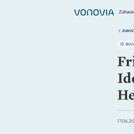
Zuhause
ZURÜC
BRA
Fr
Id
He
17.06.2