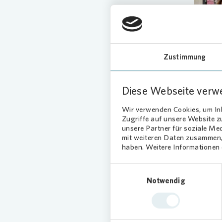
Zustimmung
Diese Webseite verw
Wir verwenden Cookies, um Inh
Lern
Zugriffe auf unsere Website 
unsere Partner für soziale Me
mit weiteren Daten zusammen, 
Das Proj
haben. Weitere Informationen d
das Schu
nachhalt
Einwilligungsauswahl
anderem 
Notwendig
Besonder
Bewirtsc