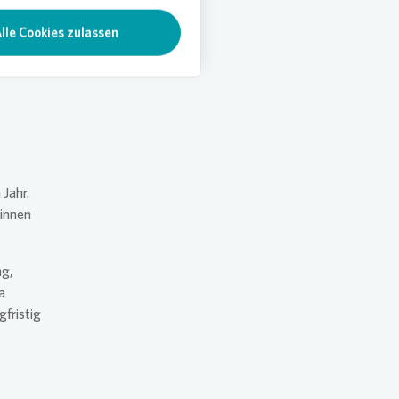
lle Cookies zulassen
obst ist
Jahr.
rinnen
ng,
a
gfristig