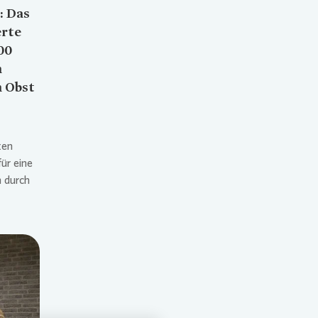
: Das
erte
00
m
m Obst
ten
ür eine
 durch