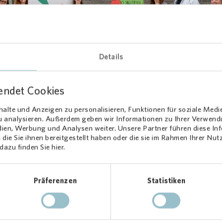
Loading...
Details
endet Cookies
alte und Anzeigen zu personalisieren, Funktionen für soziale Medi
en, mitmachen, Verantwortung überne
zu analysieren. Außerdem geben wir Informationen zu Ihrer Verwen
dien, Werbung und Analysen weiter. Unsere Partner führen diese I
die Sie ihnen bereitgestellt haben oder die sie im Rahmen Ihrer Nu
ekt ist Teil des Nachhaltigkeitskonzeptes der Schule. Dazu gehört n
azu finden Sie hier.
lobst: Schülerinnen und Schüler betreiben auch das Bistro der Schul
ig. Außerdem wird das Thema in der Brettspiel-AG aufgegriffen, un
mit nachhaltigen Brettspielen.
Präferenzen
Statistiken
s schön: Vieles liegt in den Händen der Jugendlichen selbst. Die
haftung des Bistros und die Organisation der Obstausgabe erfolgen