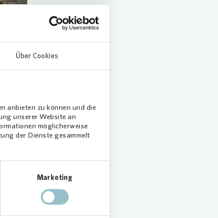
Über Cookies
en anbieten zu können und die
hmen
dung unserer Website an
nformationen möglicherweise
tzung der Dienste gesammelt
icht nur
e
ter
Marketing
 in