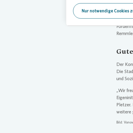
Eigenreg
Nur notwendige Cookies z
„Nachhal
zunächst
Fördermi
Remmler,
Gute
Der Kon
Die Stad
und Sozi
„Wir fre
Eigenin
Pletzer.
weitere 
Bild:
Vonov