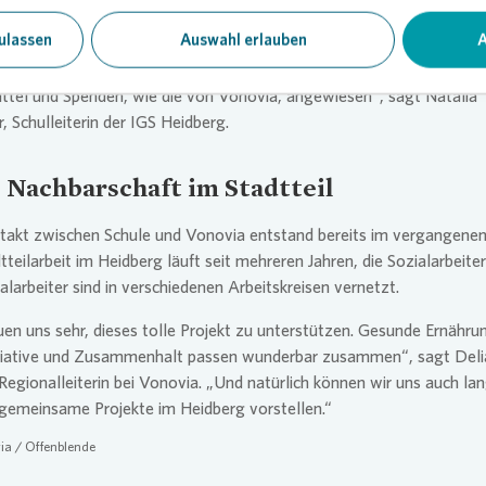
ie durch die Schülerinnen und Schüler.
ulassen
Auswahl erlauben
A
tigkeit wird bei uns dauerhaft verfolgt. Das zweiwöchentliche Schul
 für das Kalenderjahr gesichert. Für eine Weiterführung sind wir auf
ttel und Spenden, wie die von
Vonovia
, angewiesen“, sagt Natalia
 Schulleiterin der IGS Heidberg.
 Nachbarschaft im Stadtteil
takt zwischen Schule und
Vonovia
entstand bereits im vergangenen 
tteilarbeit im Heidberg läuft seit mehreren Jahren, die Sozialarbeite
alarbeiter sind in verschiedenen Arbeitskreisen vernetzt.
uen uns sehr, dieses tolle Projekt zu unterstützen. Gesunde Ernähru
itiative und Zusammenhalt passen wunderbar zusammen“, sagt Deli
 Regionalleiterin bei
Vonovia
. „Und natürlich können wir uns auch lan
gemeinsame Projekte im Heidberg vorstellen.“
ia
/ Offenblende