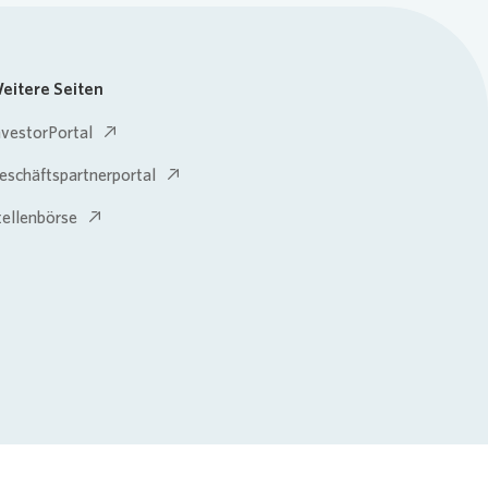
eitere Seiten
nvestorPortal
eschäftspartnerportal
tellenbörse