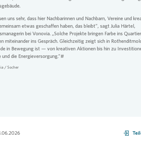
sgebäude.
uen uns sehr, dass hier Nachbarinnen und Nachbarn, Vereine und kre
meinsam etwas geschaffen haben, das bleibt“, sagt Julia Härtel,
rsmanagerin bei
Vonovia
. „Solche Projekte bringen Farbe ins Quartie
 miteinander ins Gespräch. Gleichzeitig zeigt sich in Rothenditmol
ade in Bewegung ist — von kreativen Aktionen bis hin zu Investitione
 und die Energieversorgung.“#
ia
/ Socher
.06.2026
Tei