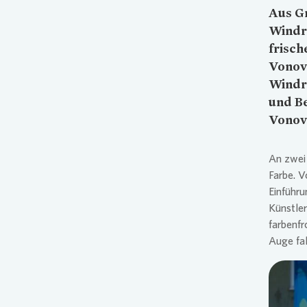
Aus G
Windra
frisc
Vonov
Windr
und Be
Vonov
An zwei 
Farbe. V
Einführu
Künstler
farbenfr
Auge fal