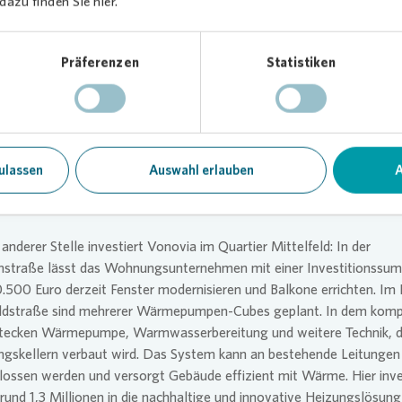
azu finden Sie hier.
n tatkräftig unterstützt. So kamen Kunst, Sport und Stadtteilarbeit 
tier zusammen.
Präferenzen
Statistiken
 Bewegung im Quartier
jekt knüpft an eine bereits im September 2025 umgesetzte
ngestaltung im Umfeld von Dynamo Windrad an. Ziel war es, den B
ufzuwerten und als Raum für Begegnung zu stärken. Die abstrakte,
ulassen
Auswahl erlauben
A
erte Gestaltung mit dynamischen Kompositionen bringt nun frische 
ier.
anderer Stelle investiert
Vonovia
im Quartier Mittelfeld: In der
straße lässt das Wohnungsunternehmen mit einer Investitionssu
.500 Euro derzeit Fenster modernisieren und Balkone errichten. Im 
eldstraße sind mehrerer Wärmepumpen-Cubes geplant. In dem kom
tecken Wärmepumpe, Warmwasserbereitung und weitere Technik, d
ngskellern verbaut wird. Das System kann an bestehende Leitungen
ossen werden und versorgt Gebäude effizient mit Wärme. Hier inve
und 1,3 Millionen in die nachhaltige und innovative Heizungslösung 