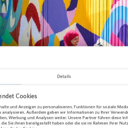
Loading...
Details
 Hände, viel Farbe
endet Cookies
on lebte vom Zusammenspiel der Partnerinnen und Partner vor Ort.
es brachte die Erfahrung in der Gestaltung öffentlicher Flächen ein.
alte und Anzeigen zu personalisieren, Funktionen für soziale Medi
Windrad öffnete als Sportverein den direkten Zugang zur Nachbars
zu analysieren. Außerdem geben wir Informationen zu Ihrer Verwen
i war auch die jafka gGmbH: Der zugehörige Stadtteiltreff Engelhar
dien, Werbung und Analysen weiter. Unsere Partner führen diese I
die Sie ihnen bereitgestellt haben oder die sie im Rahmen Ihrer Nu
larbeit in Rothenditmold um und Jugendliche des Projektes CUBE ha