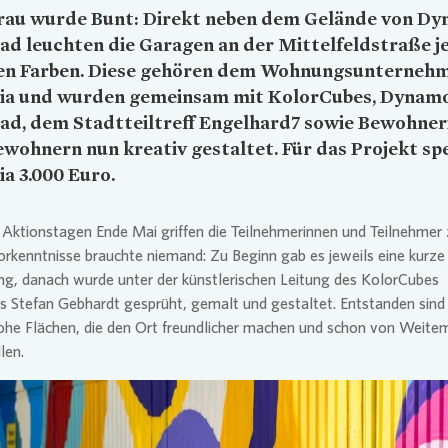
rau wurde Bunt: Direkt neben dem Gelände von D
d leuchten die Garagen an der Mittelfeldstraße je
hen Farben. Diese gehören dem Wohnungsunterneh
ia
und wurden gemeinsam mit KolorCubes, Dynam
ad, dem Stadtteiltreff Engelhard7 sowie Bewohner
wohnern nun kreativ gestaltet. Für das Projekt s
ia
3.000 Euro.
Aktionstagen Ende Mai griffen die Teilnehmerinnen und Teilnehmer 
orkenntnisse brauchte niemand: Zu Beginn gab es jeweils eine kurze
ng, danach wurde unter der künstlerischen Leitung des KolorCubes
s Stefan Gebhardt gesprüht, gemalt und gestaltet. Entstanden sind
ohe Flächen, die den Ort freundlicher machen und schon von Weitem
len.