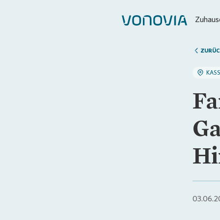
Zuhause
ZURÜC
KASS
Fa
Ga
Hi
03.06.2