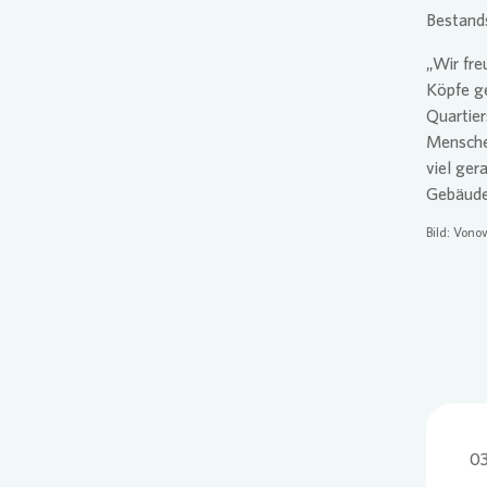
Bestand
„Wir fre
Köpfe ge
Quartie
Menschen
viel ger
Gebäude
Bild:
Vonov
03