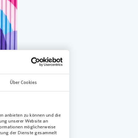
Über Cookies
en anbieten zu können und die
chaft.
dung unserer Website an
d7 setzt
nformationen möglicherweise
tzung der Dienste gesammelt
ben die