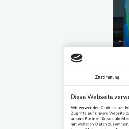
Zustimmung
Viele
Diese Webseite verw
Die Akti
KolorCub
Wir verwenden Cookies, um Inh
Dynamo 
Zugriffe auf unsere Website 
Mit dabe
unsere Partner für soziale Me
mit weiteren Daten zusammen, 
Stadttei