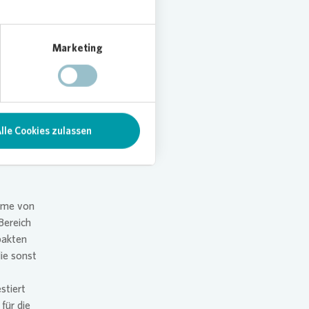
direkt
Marketing
ereich
lle Cookies zulassen
Energie
mme von
Bereich
pakten
ie sonst
stiert
für die