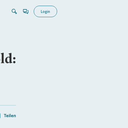
Login
ld:
Teilen