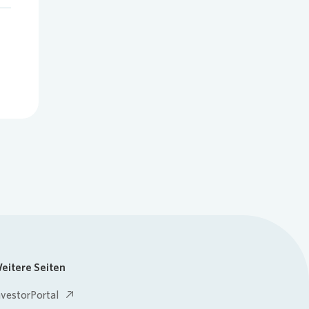
eitere Seiten
nvestorPortal