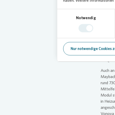
haben. Weitere Informationen d
Malaktio
im Quar
Einwilligungsauswahl
Notwendig
Mehr
Das Pro
Fassade
weiter a
Nur notwendige Cookies z
farbbasi
ins Quart
Auch an 
Maybach
rund 730
Mittelf
Modul s
in Heizu
angeschl
Vonova r