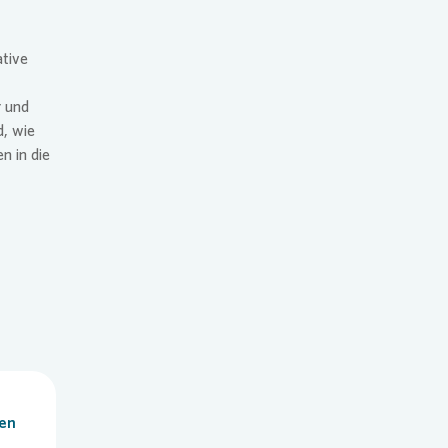
ative
r und
d, wie
n in die
len