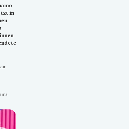
ynamo
tzt in
men
o
innen
pendete
zur
 ins