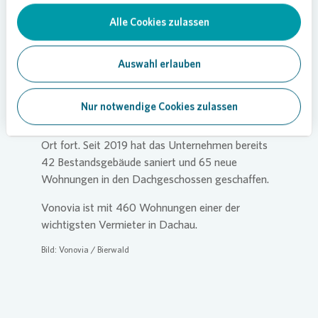
Dachau. Sie ergänzt die Maßnahmen, die wir
bereits in den vergangenen Jahren vor Ort
Alle Cookies zulassen
durchgeführt hatten.“
Auswahl erlauben
Vonovia
setzt Klimapfad fort
Mit der Modernisierung der Wohnanlage im
Nur notwendige Cookies zulassen
Breslauer Platz und in der Breslauer Straße setzt
Vonovia
die Investitionen in den Klimaschutz vor
Ort fort. Seit 2019 hat das Unternehmen bereits
42 Bestandsgebäude saniert und 65 neue
Wohnungen in den Dachgeschossen geschaffen.
Vonovia
ist mit 460 Wohnungen einer der
wichtigsten Vermieter in Dachau.
Bild:
Vonovia
/ Bierwald