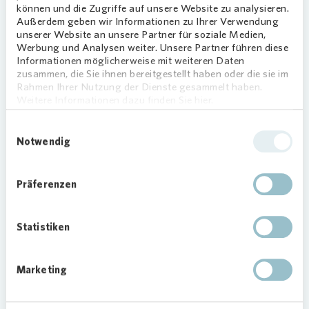
können und die Zugriffe auf unsere Website zu analysieren.
Robert Stellmach, Regionalleitung Bayern von
Außerdem geben wir Informationen zu Ihrer Verwendung
unserer Website an unsere Partner für soziale Medien,
Vonovia
: „Die Investition in die Energieeffizienz
Werbung und Analysen weiter. Unsere Partner führen diese
der Wohnanlage in Dachau hilft nicht nur der
Informationen möglicherweise mit weiteren Daten
Umwelt, sondern vor allem auch unseren
zusammen, die Sie ihnen bereitgestellt haben oder die sie im
Mieterinnen und Mietern. Sie profitieren durch
Rahmen Ihrer Nutzung der Dienste gesammelt haben.
Weitere Informationen dazu finden Sie hier.
eine verbesserte Dämmung und moderne Technik
unmittelbar von einem sinkenden
Einwilligungsauswahl
Energieverbrauch. Zugleich steigt ihr
Notwendig
Wohnkomfort, zum Beispiel durch angenehmere
Raumtemperaturen und ein besseres Wohnklima.“
Präferenzen
Manuela Gebhart, Regionalleitung Bayern-Süd
von
Vonovia
: „Die modernisierte Fassade sorgt
Statistiken
für ein deutlich attraktiveres Erscheinungsbild der
Anlage und erhöht die Wohnqualität für unsere
Mieterinnen und Mieter. Die Modernisierung ist
Marketing
außerdem ein weiterer wichtiger Baustein für
mehr Klimaschutz in unseren Quartieren in