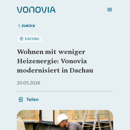
ZURÜCK
DACHAU
Zuhause finden
Wohnen mit weniger
Heizenergie: Vonovia
Mein Zuhause
modernisiert in Dachau
20.05.2026
Meine Stadt
Teilen
Weitere Angebote
Login