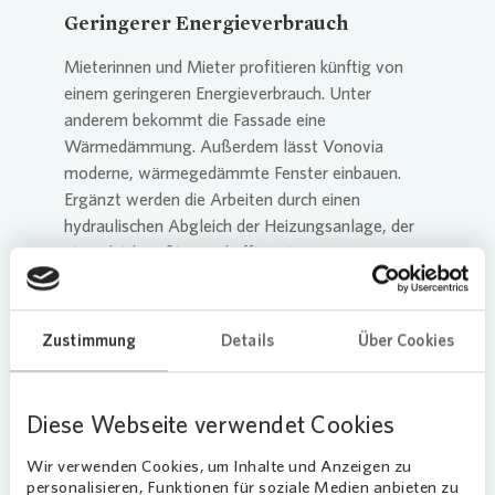
Geringerer Energieverbrauch
Mieterinnen und Mieter profitieren künftig von
einem geringeren Energieverbrauch. Unter
anderem bekommt die Fassade eine
Wärmedämmung. Außerdem lässt
Vonovia
moderne, wärmegedämmte Fenster einbauen.
Ergänzt werden die Arbeiten durch einen
hydraulischen Abgleich der Heizungsanlage, der
eine gleichmäßige und effiziente
Wärmeverteilung im gesamten Gebäude
sicherstellt.
Zustimmung
Details
Über Cookies
Gleichzeitig setzt
Vonovia
zahlreiche Erhaltungs-
und Instandsetzungsarbeiten um. Das
Unternehmen lässt beispielsweise die
Diese Webseite verwendet Cookies
Treppenhäuser neu streichen und installiert neue
Briefkasten-, Klingel- und Gegensprechanlagen
Wir verwenden Cookies, um Inhalte und Anzeigen zu
sowie Rollläden.
personalisieren, Funktionen für soziale Medien anbieten zu