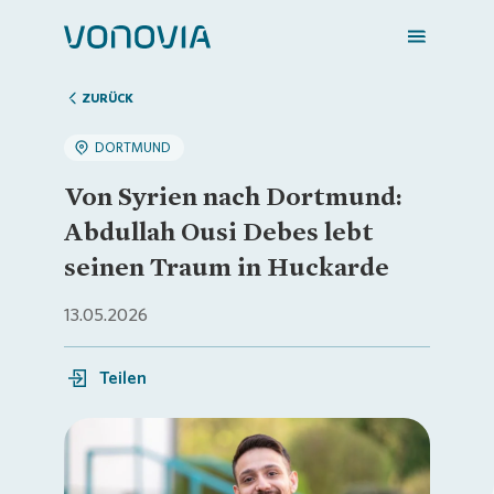
ZURÜCK
DORTMUND
Zuhause finden
Von Syrien nach Dortmund:
Abdullah Ousi Debes lebt
Mein Zuhause
seinen Traum in Huckarde
13.05.2026
Meine Stadt
Teilen
Weitere Angebote
Login