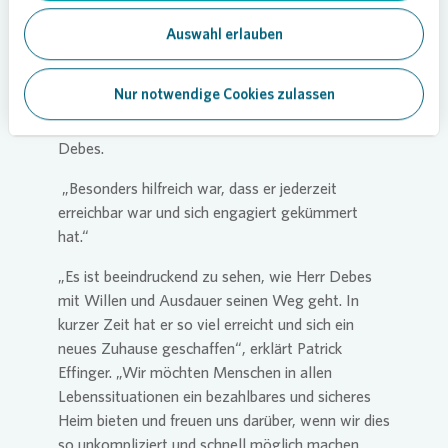
liegt direkt im Grünen und verkehrsberuhigt – das
war mir wichtig.“ Bei der Suche nach dem
Auswahl erlauben
passenden Zuhause stand ihm Patrick Effinger
von
Vonovia
zur Seite. „Der erste Kontakt zu
Nur notwendige Cookies zulassen
Herrn Effinger war sehr positiv. Er war von Anfang
an freundlich, professionell und zuverlässig“, so
Debes.
„Besonders hilfreich war, dass er jederzeit
erreichbar war und sich engagiert gekümmert
hat.“
„Es ist beeindruckend zu sehen, wie Herr Debes
mit Willen und Ausdauer seinen Weg geht. In
kurzer Zeit hat er so viel erreicht und sich ein
neues Zuhause geschaffen“, erklärt Patrick
Effinger. „Wir möchten Menschen in allen
Lebenssituationen ein bezahlbares und sicheres
Heim bieten und freuen uns darüber, wenn wir dies
so unkompliziert und schnell möglich machen