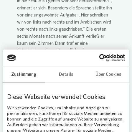
in die Schule zu gehen war sehr herausfordernd“,
erinnert er sich. Besonders die Sprache stellte ihn
vor eine ungewohnte Aufgabe: „Hier schreiben
wir von links nach rechts und im Arabischen wird
von rechts nach links geschrieben.“ Die ersten
sechs Monate nach seiner Ankunft verließ er
kaum sein Zimmer. Dann traf er eine
Entscheidung: Er wollte endlich ankommen.
Er lernte die Sprache, knüpfte Kontakte und fasste
Fuß. Er machte seinen Realschulabschluss, fand
Zustimmung
Details
Über Cookies
seine berufliche Leidenschaft in der Ausbildung
zum Sanitär-, Heizungs- und Klimatechniker und
legte anschließend seinen Meister ab. „Ich
Diese Webseite verwendet Cookies
musste hier in Deutschland von null anfangen“,
sagt er. Doch genau das habe ihm einen inneren
Wir verwenden Cookies, um Inhalte und Anzeigen zu
Antrieb gegeben. Schon als Kind hatte er davon
personalisieren, Funktionen für soziale Medien anbieten zu
geträumt, eines Tages sein eigener Chef zu sein.
können und die Zugriffe auf unsere Website zu analysieren.
Außerdem geben wir Informationen zu Ihrer Verwendung
Ein Traum, welchen er Anfang 2026 mit der
unserer Website an unsere Partner für soziale Medien,