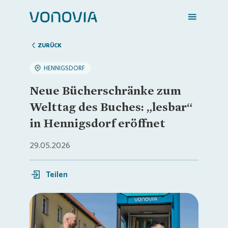
ZURÜCK
HENNIGSDORF
Zuhause finden
Neue Bücherschränke zum
Welttag des Buches: „lesbar“
Mein Zuhause
in Hennigsdorf eröffnet
29.05.2026
Meine Stadt
Teilen
Weitere Angebote
Login