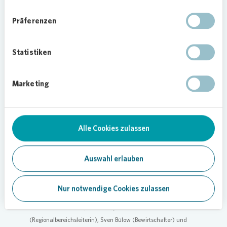
„Mit der neuen lesbar zum Tag des Buches
Präferenzen
schaffen wir ein Angebot, das Anwohnenden
einen einfachen Zugang zu Büchern ermöglicht
und zugleich das Miteinander im Quartier stärkt“,
Statistiken
sagt Sandra Holborn, Regionalbereichsleiterin bei
Vonovia
.
Marketing
Loading...
Alle Cookies zulassen
Auswahl erlauben
Nur notwendige Cookies zulassen
V. l. n. r.: Andreas Steinbach (Objektbetreuer), Mario
Schwartz-Behrendt (Vermieter), Sandra Holborn
(Regionalbereichsleiterin), Sven Bülow (Bewirtschafter) und