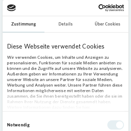
Bücher tauschen direkt im Quartier
Das Prinzip ist einfach: Wer ein Buch ausgelesen
Zustimmung
Details
Über Cookies
oder aussortiert hat, stellt es in die „lesbar“ - und
kann sich dort kostenfrei neue Lektüre
mitnehmen. Willkommen sind gut erhaltene
Diese Webseite verwendet Cookies
Bücher, vom Roman über das Kinderbuch bis zum
Sachbuch. So bleibt das Angebot
Wir verwenden Cookies, um Inhalte und Anzeigen zu
abwechslungsreich.
personalisieren, Funktionen für soziale Medien anbieten zu
können und die Zugriffe auf unsere Website zu analysieren.
Neuer Treffpunkt im Quartier
Außerdem geben wir Informationen zu Ihrer Verwendung
unserer Website an unsere Partner für soziale Medien,
Zur Eröffnung gab es Heißgetränke von einem
Werbung und Analysen weiter. Unsere Partner führen diese
Coffee-Bike und frische Waffeln, die besonders bei
Informationen möglicherweise mit weiteren Daten
zusammen, die Sie ihnen bereitgestellt haben oder die sie im
den jüngeren Gästen gut ankamen. Neben der
Rahmen Ihrer Nutzung der Dienste gesammelt haben.
„lesbar“ wurde auch die sogenannte „plauderbar“
Weitere Informationen dazu finden Sie hier.
eingeweiht. Die Sitzbank schafft einen
zusätzlichen Ort für Gespräche und Begegnungen
Einwilligungsauswahl
im Quartier.
Notwendig