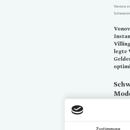
Vonovia
in
Schwenni
Vonov
Insta
Villi
legte
Gelde
optimi
Schw
Mode
Zu Wohn
und ver
und CO
von Heiz
Zustimmung