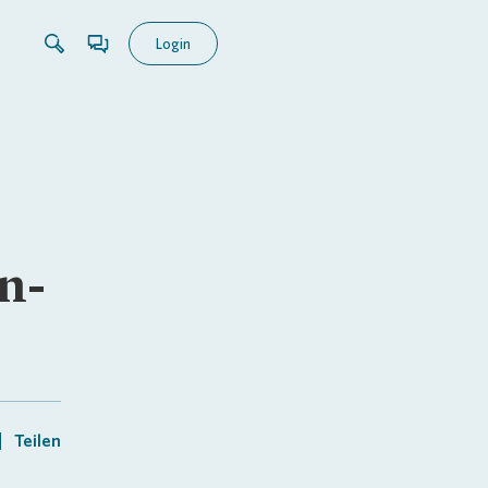
Login
n-
Teilen