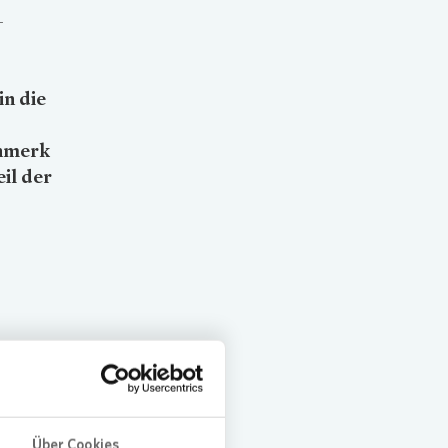
-
in die
enmerk
il der
erungen
brauch
ausch
osten.
Über Cookies