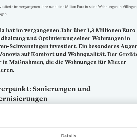
vestierte im vergangenen Jahr rund eine Million Euro in seine Wohnungen in Villingen
ngen.
ia
hat im vergangenen Jahr über 1,3 Millionen Euro 
ndhaltung und Optimierung seiner Wohnungen in
ngen-Schwenningen investiert. Ein besonderes Aug
Vonovia
auf Komfort und Wohnqualität. Der Großte
r in Maßnahmen, die die Wohnungen für Mieter
eren.
erpunkt: Sanierungen und
rnisierungen
ungsoptimierungen zählen unter anderem Sanierungen, Modernisi
schiedene Schutzmaßnahmen. Viele der Arbeiten senken Energiever
-Ausstoß, etwa Fassadendämmungen, neue Fenster oder der Aust
2
ungen. Das sorgt für ein gesundes Raumklima und niedrigere Heizk
Details