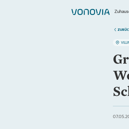
Zuhause
ZURÜC
VILL
Gr
Wo
Sc
07.05.2