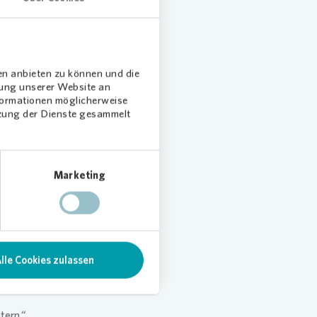
ch der
 Ort
en anbieten zu können und die
dung unserer Website an
nformationen möglicherweise
g und
tzung der Dienste gesammelt
ältnis
n
ualität
Marketing
ählen
lle Cookies zulassen
nd
rn wir
tern.“