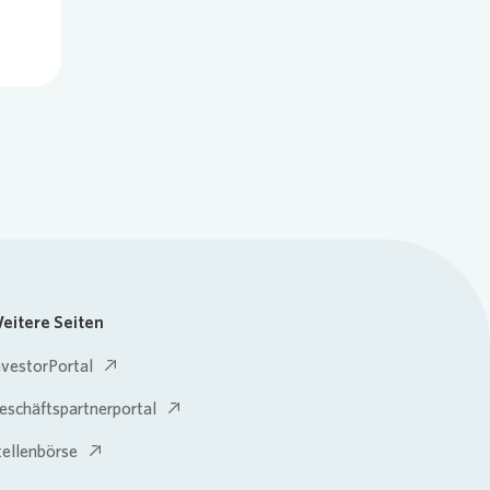
eitere Seiten
nvestorPortal
eschäftspartnerportal
tellenbörse