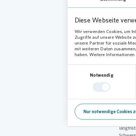
Vonovia
aktuell
Balkontü
Diese Webseite verw
Kai See
Wir verwenden Cookies, um Inh
Zugriffe auf unsere Website 
sein, an
unsere Partner für soziale Me
Moderni
mit weiteren Daten zusammen, 
ein ang
haben. Weitere Informationen d
zwischen
Villinge
Einwilligungsauswahl
sichtbar
Notwendig
Inst
212.000 
Nur notwendige Cookies z
Reparat
Abnutzu
langfris
Schwenn