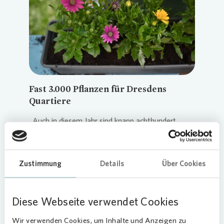
Loading...
Fast 3.000 Pflanzen für Dresdens
Quartiere
„Auch in diesem Jahr sind knapp achthundert
Mieterinnen und Mieter in unseren Quartieren
zusammengekommen, um ihr Zuhause
gemeinsam zu verschönern. Das zeigt: Für viele
Zustimmung
Details
Über Cookies
sind die Pflanzaktionen ein fester und geschätzter
Termin im Kalender“, sagt Lidia Sieniuta,
Regionalleiterin bei
Vonovia
und zuständig für den
Diese Webseite verwendet Cookies
Bereich Dresden-Mitte-Ost.
Wir verwenden Cookies, um Inhalte und Anzeigen zu