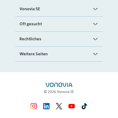
Vonovia SE
Startseite
Oft gesucht
Über uns
FAQ
Rechtliches
Investoren
Kontakt
Impressum
Weitere Seiten
Nachhaltigkeit
„Mein Vonovia“ App
Cookie-Richtlinien
InvestorPortal
Presse
Mein Zuhause
Datenschutz
Geschäftspartnerportal
Karriere
Compliance
Stellenbörse
© 2026 Vonovia SE
Erklärung zur Barrierefreiheit