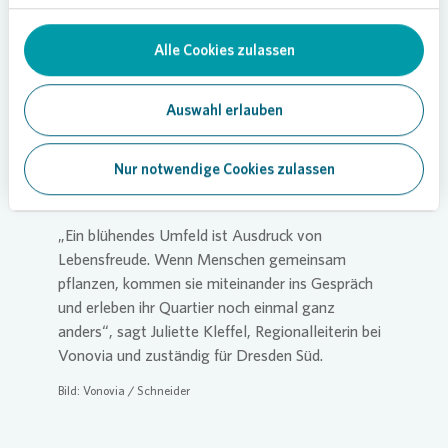
Persönliche Gespräche im Quartier
Alle Cookies zulassen
Dabei ging es nicht nur um mehr Farbe und
Aufenthaltsqualität im Wohnumfeld, sondern vor
allem um Begegnung und ein lebendiges
Auswahl erlauben
Miteinander. Viele nutzten die Aktionen, um mit
Nachbarinnen und Nachbarn sowie mit den
Nur notwendige Cookies zulassen
Mitarbeiterinnen und Mitarbeitern vor Ort ins
Gespräch zu kommen.
„Ein blühendes Umfeld ist Ausdruck von
Lebensfreude. Wenn Menschen gemeinsam
pflanzen, kommen sie miteinander ins Gespräch
und erleben ihr Quartier noch einmal ganz
anders“, sagt Juliette Kleffel, Regionalleiterin bei
Vonovia
und zuständig für Dresden Süd.
Bild:
Vonovia
/ Schneider