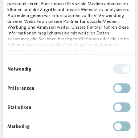
Bereits Ende April startete
Vonovia
mit
personalisieren, Funktionen für soziale Medien anbieten zu
Pflanzaktionen in Pieschen, Leuben und
können und die Zugriffe auf unsere Website zu analysieren.
Laubegast. Anfang Mai folgten weitere Termine
Außerdem geben wir Informationen zu Ihrer Verwendung
unserer Website an unsere Partner für soziale Medien,
in der Südvorstadt sowie in Seidnitz. Insgesamt
Werbung und Analysen weiter. Unsere Partner führen diese
verschenkte
Vonovia
fast 3.000 Pflanzen,
Informationen möglicherweise mit weiteren Daten
darunter Geranien, Petunien, Kapkörbchen,
zusammen, die Sie ihnen bereitgestellt haben oder die sie im
Verbenen sowie kleine Himbeer- und
Rahmen Ihrer Nutzung der Dienste gesammelt haben.
Weitere Informationen dazu finden Sie hier.
Brombeersträucher. Zur Bepflanzung von Kübeln
und Kästen kamen 1.540 Liter Erde und 280 Liter
Einwilligungsauswahl
Pflanzton zum Einsatz.
Notwendig
Präferenzen
Loading...
Statistiken
Marketing