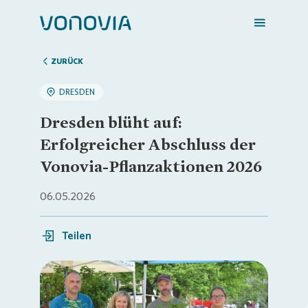
ZURÜCK
DRESDEN
Zuhause finden
Dresden blüht auf:
Erfolgreicher Abschluss der
Mein Zuhause
Vonovia-Pflanzaktionen 2026
06.05.2026
Meine Stadt
Teilen
Weitere Angebote
Login