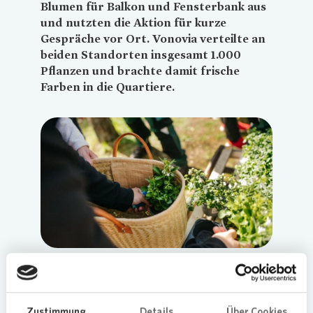
Blumen für Balkon und Fensterbank aus
und nutzten die Aktion für kurze
Gespräche vor Ort.
Vonovia
verteilte an
beiden Standorten insgesamt 1.000
Pflanzen und brachte damit frische
Farben in die Quartiere.
Loading...
Pflanzenausgabe an zwei Standorten
Im Laufe des Nachmittags konnten sich die
Bewohnerinnen und Bewohner verschiedene
Zustimmung
Details
Über Cookies