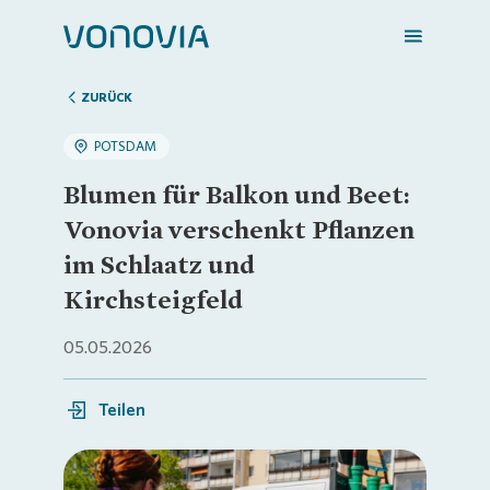
ZURÜCK
POTSDAM
Zuhause finden
Blumen für Balkon und Beet:
Vonovia verschenkt Pflanzen
Mein Zuhause
im Schlaatz und
Kirchsteigfeld
Meine Stadt
05.05.2026
Weitere Angebote
Teilen
Login