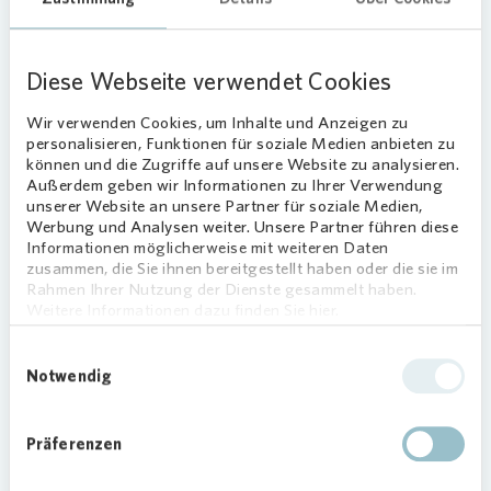
Pflanzen mitnehmen, darunter Geranien,
Petunien, Lobelien und kleines Fettblatt. Die
Ausgabe fand nacheinander im Schlaatz und im
Diese Webseite verwendet Cookies
Kirchsteigfeld statt und wurde von den
Vonovia
-
Wir verwenden Cookies, um Inhalte und Anzeigen zu
Teams vor Ort begleitet. Unterstützt wurde die
personalisieren, Funktionen für soziale Medien anbieten zu
Aktion von Gärtnerinnen und Gärtnern, die bei der
können und die Zugriffe auf unsere Website zu analysieren.
Auswahl halfen und Hinweise zur Pflege gaben.
Außerdem geben wir Informationen zu Ihrer Verwendung
unserer Website an unsere Partner für soziale Medien,
So erhielten die Mieterinnen und Mieter neben
Werbung und Analysen weiter. Unsere Partner führen diese
den Pflanzen auch praktische Tipps für
Informationen möglicherweise mit weiteren Daten
Balkonkästen, Fensterbänke und Beete.
zusammen, die Sie ihnen bereitgestellt haben oder die sie im
Rahmen Ihrer Nutzung der Dienste gesammelt haben.
Weitere Informationen dazu finden Sie hier.
Loading...
Einwilligungsauswahl
Notwendig
Präferenzen