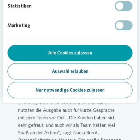
Statistiken
V. l. n. r.: Das Team von
Vonovia
vor Ort: Angela von der
Waydbrink (Referentin), Christopher Wolff (Objektbetreuer),
Marketing
Gordon Zitzmann (Objektbetreuer), Nadja Burot
(Regionalleiterin), Jörn Bennewitz (Gärtner), Karsten Hampel
(Gärtner), Stephan Hentschel (Gärtner), René Jannasch
(Objektbetreuer), Franziska Neumann (Vermieterin), Andreas
Alle Cookies zulassen
Nimz (Bewirtschafter), Sascha Krone (Techniker) und Laura
Sophie Hinz (Auszubildende).
Auswahl erlauben
Große Resonanz im Kirchsteigfeld
Besonders im Kirchsteigfeld war die Nachfrage
Nur notwendige Cookies zulassen
groß. Die Pflanzen waren dort bereits nach kurzer
Zeit vergriffen. Viele Mieterinnen und Mieter
nutzten die Ausgabe auch für kurze Gespräche
mit dem Team vor Ort. „Die Kunden haben sich
sehr gefreut, und auch wir als Team hatten viel
Spaß an der Aktion“, sagt Nadja Burot,