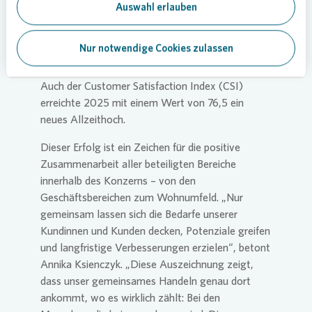
stärksten: um 1,7 Prozentpunkte auf 67,3 Prozent.
Auswahl erlauben
Besonders deutlich zeigt sich der Fortschritt beim
baulichen und technischen Zustand der
Nur notwendige Cookies zulassen
Wohnungen (+4,0 Prozentpunkte) sowie beim
Zustand der Spielplätze (+3,8 Prozentpunkte).
Auch der Customer Satisfaction Index (CSI)
erreichte 2025 mit einem Wert von 76,5 ein
neues Allzeithoch.
Dieser Erfolg ist ein Zeichen für die positive
Zusammenarbeit aller beteiligten Bereiche
innerhalb des Konzerns – von den
Geschäftsbereichen zum Wohnumfeld. „Nur
gemeinsam lassen sich die Bedarfe unserer
Kundinnen und Kunden decken, Potenziale greifen
und langfristige Verbesserungen erzielen“, betont
Annika Ksienczyk. „Diese Auszeichnung zeigt,
dass unser gemeinsames Handeln genau dort
ankommt, wo es wirklich zählt: Bei den