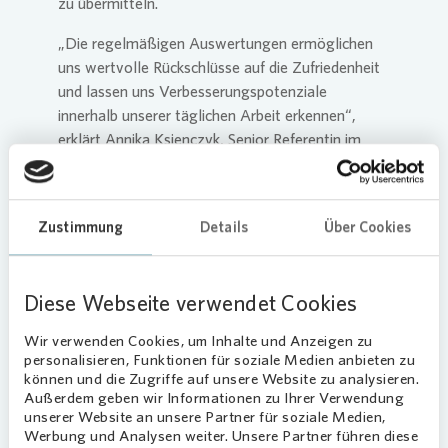
zu übermitteln.
„Die regelmäßigen Auswertungen ermöglichen
uns wertvolle Rückschlüsse auf die Zufriedenheit
und lassen uns Verbesserungspotenziale
innerhalb unserer täglichen Arbeit erkennen“,
erklärt Annika Ksienczyk, Senior Referentin im
Vonovia
Kundenservice. „Mit dem Benchmark
Event schafft AktivBo ein zusätzliches Angebot
des fachlichen Dialogs. Neben der Preisverleihung
Zustimmung
Details
Über Cookies
stand beim Event auch der Austausch von
Erfahrungen und Best Practices im Fokus.“
Benchmark Event von AktivBo
Diese Webseite verwendet Cookies
So geht es bei dem Benchmark Event nicht nur um
Wir verwenden Cookies, um Inhalte und Anzeigen zu
personalisieren, Funktionen für soziale Medien anbieten zu
den Vorjahresvergleich und mögliche
können und die Zugriffe auf unsere Website zu analysieren.
Verbesserungen. AktivBo vergleicht jährlich die
Außerdem geben wir Informationen zu Ihrer Verwendung
Ergebnisse aller Wohnungsunternehmen
unserer Website an unsere Partner für soziale Medien,
miteinander, erkennt Trends und zieht damit
Werbung und Analysen weiter. Unsere Partner führen diese