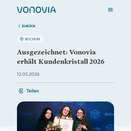
ZURÜCK
BOCHUM
Zuhause finden
Ausgezeichnet: Vonovia
erhält Kundenkristall 2026
Mein Zuhause
12.05.2026
Meine Stadt
Teilen
Weitere Angebote
Loading...
Login