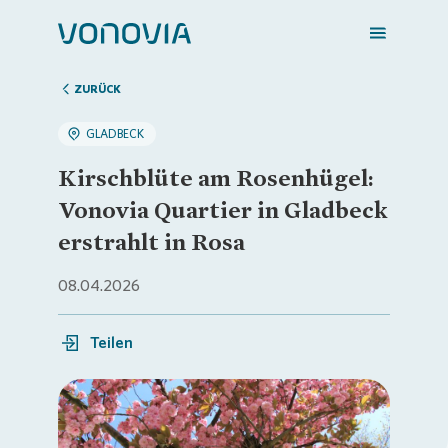
ZURÜCK
GLADBECK
Zuhause finden
Kirschblüte am Rosenhügel:
Vonovia Quartier in Gladbeck
Mein Zuhause
erstrahlt in Rosa
08.04.2026
Meine Stadt
Teilen
Weitere Angebote
Login