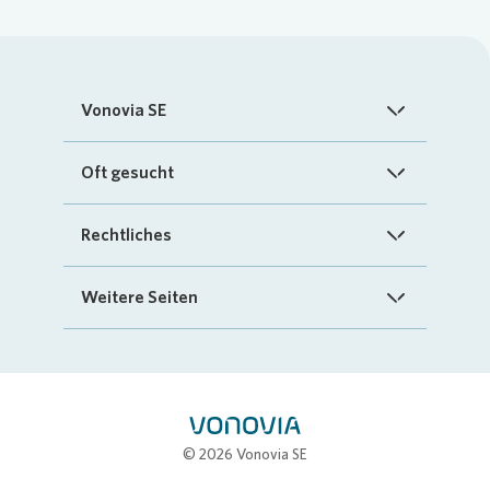
Vonovia SE
Startseite
Oft gesucht
Über uns
FAQ
Rechtliches
Investoren
Kontakt
Impressum
Weitere Seiten
Nachhaltigkeit
„Mein Vonovia“ App
Cookie-Richtlinien
InvestorPortal
Presse
Mein Zuhause
Datenschutz
Geschäftspartnerportal
Karriere
Compliance
Stellenbörse
© 2026 Vonovia SE