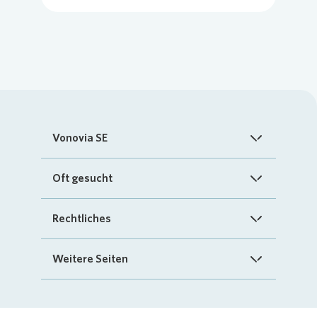
Vonovia SE
Startseite
Oft gesucht
Über uns
FAQ
Rechtliches
Investoren
Kontakt
Impressum
Weitere Seiten
Nachhaltigkeit
„Mein Vonovia“ App
Cookie-Richtlinien
InvestorPortal
Presse
Mein Zuhause