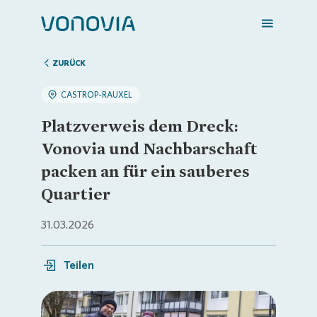
ZURÜCK
CASTROP-RAUXEL
Zuhause finden
Platzverweis dem Dreck:
Vonovia und Nachbarschaft
Mein Zuhause
packen an für ein sauberes
Quartier
Meine Stadt
31.03.2026
Weitere Angebote
Teilen
Login