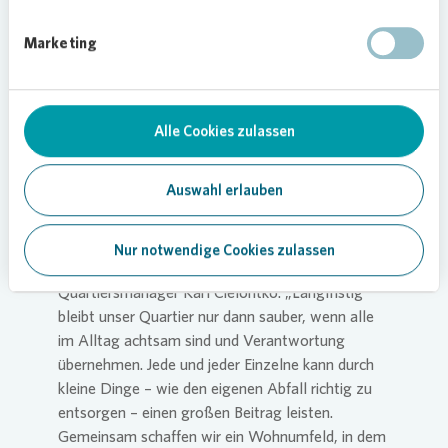
„Das gemeinsame Frühstück war ein toller Start
in den Tag und hat alle motiviert“, betont Laura
Marketing
Knorr, Vorstand des Vereins Dein Treff e.V. „Viel
wichtiger ist jedoch das dahinterstehende
Engagement jedes Einzelnen, sich aktiv an der
Alle Cookies zulassen
Verschönerung unseres Stadtteils zu beteiligen.
Die Müllsammelaktion ist eines von vielen
Beispielen dafür, wie gut die Gemeinschaft in
Auswahl erlauben
Deininghausen funktioniert.“
„Solche Aktionen sind wichtig, aber sie können
Nur notwendige Cookies zulassen
nur der Anfang sein“, ergänzt
Vonovia
Quartiersmanager Karl Cielontko. „Langfristig
bleibt unser Quartier nur dann sauber, wenn alle
im Alltag achtsam sind und Verantwortung
übernehmen. Jede und jeder Einzelne kann durch
kleine Dinge – wie den eigenen Abfall richtig zu
entsorgen – einen großen Beitrag leisten.
Gemeinsam schaffen wir ein Wohnumfeld, in dem