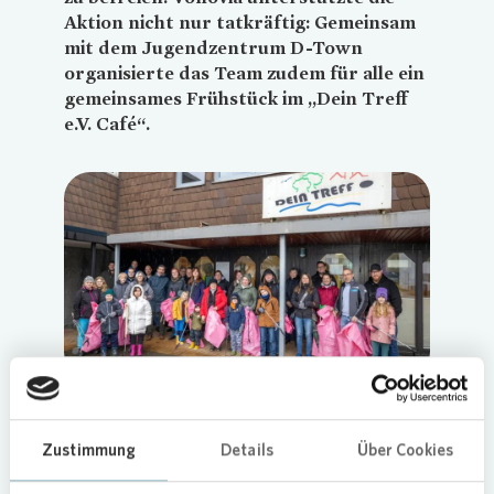
Aktion nicht nur tatkräftig: Gemeinsam
mit dem Jugendzentrum D-Town
organisierte das Team zudem für alle ein
gemeinsames Frühstück im „Dein Treff
e.V. Café“.
Loading...
Geschlossen für ein sauberes Quartier
Zustimmung
Details
Über Cookies
Trotz des ungemütlichen Wetters war die
Beteiligung beeindruckend. Neben zahlreichen