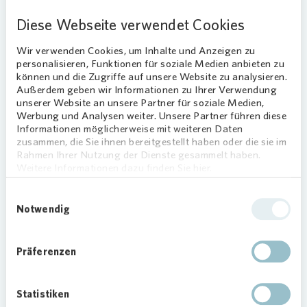
Nachbarinnen und Nachbarn und dem
Vonovia
Diese Webseite verwendet Cookies
Team mit ihren Familien waren auch viele
Vereinsmitglieder aus Deininghausen mit von der
Wir verwenden Cookies, um Inhalte und Anzeigen zu
Partie. Begleitet wurden sie von Regula Stern von
personalisieren, Funktionen für soziale Medien anbieten zu
der SPD. „Der Aktionstag war ein voller Erfolg.
können und die Zugriffe auf unsere Website zu analysieren.
Mein Dank gilt den vielen engagierten
Außerdem geben wir Informationen zu Ihrer Verwendung
unserer Website an unsere Partner für soziale Medien,
Anwohnenden, die hier mit angepackt haben“,
Werbung und Analysen weiter. Unsere Partner führen diese
erklärt die gebürtige Deininghausenerin.
Informationen möglicherweise mit weiteren Daten
zusammen, die Sie ihnen bereitgestellt haben oder die sie im
Rahmen Ihrer Nutzung der Dienste gesammelt haben.
Weitere Informationen dazu finden Sie hier.
Loading...
Einwilligungsauswahl
Notwendig
Präferenzen
Starke Gemeinschaft in Deininghausen
Statistiken