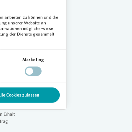
ie
en anbieten zu können und die
lem auch
dung unserer Website an
nformationen möglicherweise
Dämmung
tzung der Dienste gesammelt
gleich
en und
Marketing
nen
isierte
 erhöht
lle Cookies zulassen
n Erhalt
trag