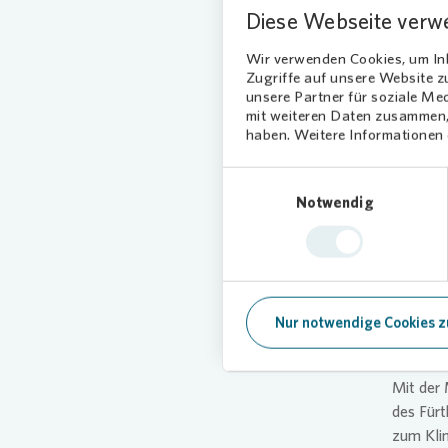
Briefkas
Diese Webseite verw
Robert 
Wir verwenden Cookies, um Inh
Energiee
Zugriffe auf unsere Website 
unsere Partner für soziale Me
unseren 
mit weiteren Daten zusammen, 
und mode
haben. Weitere Informationen d
steigt 
ein bes
Einwilligungsauswahl
Notwendig
Vinzent 
wirken 
Fassade 
die Wohn
Nur notwendige Cookies z
Fürt
Mit der
des Für
zum Kli