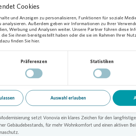
tenanlagen und Rollläden.
endet Cookies
Stellmach, Regionalleitung Bayern von
Vonovia
: „Die Investition in d
alte und Anzeigen zu personalisieren, Funktionen für soziale Medi
ffizienz der Wohnanlage hilft nicht nur der Umwelt, sondern vor al
zu analysieren. Außerdem geben wir Informationen zu Ihrer Verwen
dien, Werbung und Analysen weiter. Unsere Partner führen diese I
Mieterinnen und Mietern. Sie profitieren durch eine verbesserte 
die Sie ihnen bereitgestellt haben oder die sie im Rahmen Ihrer Nu
rne Technik unmittelbar von einem sinkenden Energieverbrauch. Zu
azu finden Sie hier.
ihr Wohnkomfort, zum Beispiel durch angenehmere Raumtemperatur
seres Wohnklima.“
Präferenzen
Statistiken
Schneider, Regionalleiter Bayern-Nord bei
Vonovia
: „Die Investitio
sich außerdem positiv auf das gesamte Wohnumfeld aus: Die modern
sorgt für ein deutlich attraktiveres Erscheinungsbild der Anlage und
qualität für unsere Mieterinnen und Mieter.“
ulassen
Auswahl erlauben
A
h bleibt wichtiger Standort
 Modernisierung setzt
Vonovia
ein klares Zeichen für den langfristige
ther Gebäudebestands, für mehr Wohnkomfort und einen aktiven Bei
maschutz.