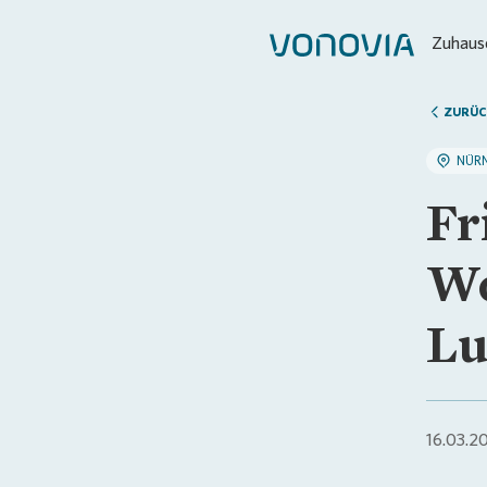
Zuhause
ZURÜC
NÜR
Fr
Wo
Lu
16.03.2