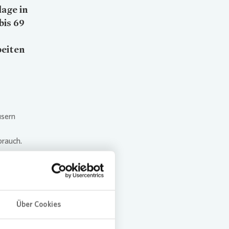
age in
bis 69
beiten
usern
brauch.
führt.
Über Cookies
en neue