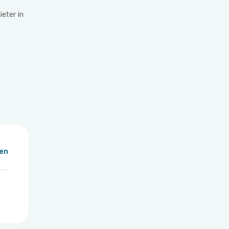
eter in
len