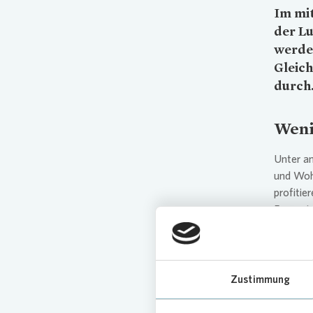
Im mit
der L
werden
Gleich
durch
Weni
Unter a
und Woh
profitie
Ergänzt 
Heizungs
gesamten
Parallel
Zustimmung
So läss
Kellera