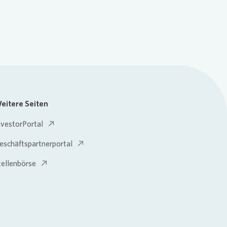
eitere Seiten
nvestorPortal
eschäftspartnerportal
tellenbörse