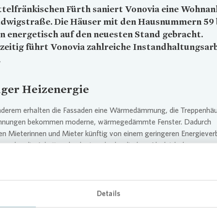
telfränkischen Fürth saniert
Vonovia
eine Wohnanl
udwigstraße. Die Häuser mit den Hausnummern 59 
 energetisch auf den neuesten Stand gebracht.
zeitig führt
Vonovia
zahlreiche Instandhaltungsar
.
ger Heizenergie
nderem erhalten die Fassaden eine Wärmedämmung, die Treppenhä
nungen bekommen moderne, wärmegedämmte Fenster. Dadurch
ren Mieterinnen und Mieter künftig von einem geringeren Energiever
werden die Arbeiten durch einen hydraulischen Abgleich der
anlage, der eine gleichmäßige und effiziente Wärmeverteilung im
 Gebäude sicherstellt.
 werden zahlreiche Erhaltungs- und Instandsetzungsarbeiten durchge
Details
t
Vonovia
die Balkone sanieren sowie die Klingelanlagen und
usgangsbeleuchtungen erneuern. Außerdem verbaut das Unternehm