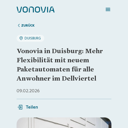
ZURÜCK
DUISBURG
Zuhause finden
Vonovia in Duisburg: Mehr
Flexibilität mit neuem
Mein Zuhause
Paketautomaten für alle
Anwohner im Dellviertel
Meine Stadt
09.02.2026
Weitere Angebote
Teilen
Login