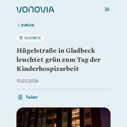
ZURÜCK
GLADBECK
Zuhause finden
Hügelstraße in Gladbeck
leuchtet grün zum Tag der
Mein Zuhause
Kinderhospizarbeit
10.02.2026
Meine Stadt
Teilen
Weitere Angebote
Login