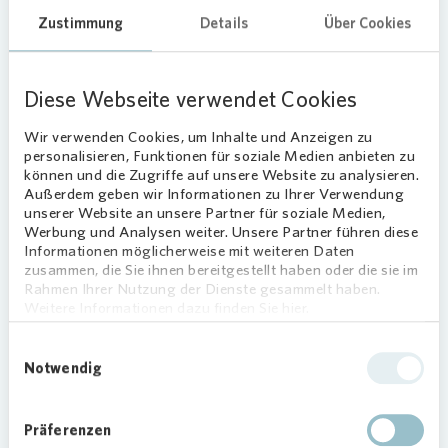
initiiert.
Zustimmung
Details
Über Cookies
Aufmerksamkeit für ein wichtiges
Thema
Diese Webseite verwendet Cookies
Mit der Aktion rückt
Vonovia
gemeinsam mit
Wir verwenden Cookies, um Inhalte und Anzeigen zu
vielen anderen Unternehmen die wertvolle Arbeit
personalisieren, Funktionen für soziale Medien anbieten zu
können und die Zugriffe auf unsere Website zu analysieren.
der Kinder- und Jugendhospizdienste sowie die
Außerdem geben wir Informationen zu Ihrer Verwendung
Situation betroffener Familien in den Fokus.
unserer Website an unsere Partner für soziale Medien,
Werbung und Analysen weiter. Unsere Partner führen diese
Das Licht soll das Thema enttabuisieren,
Informationen möglicherweise mit weiteren Daten
Zuversicht vermitteln und die Bedeutung der
zusammen, die Sie ihnen bereitgestellt haben oder die sie im
Rahmen Ihrer Nutzung der Dienste gesammelt haben.
Hospizarbeit sichtbar machen.
Weitere Informationen dazu finden Sie hier.
„Wir möchten im wahrsten Sinne des Wortes ein
Einwilligungsauswahl
Licht der Hoffnung senden“, erklärt
Vonovia
Notwendig
Quartiersmanager Karl Cielontko. „Die grüne
Beleuchtung soll ein Zeichen des Mitgefühls und
der Unterstützung sein – für die Familien, für die
Präferenzen