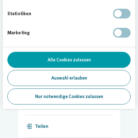
Kinder und für all jene, die sich tagtäglich in der
Hospizarbeit engagieren.“
Statistiken
Neben Gladbeck beleuchtet
Vonovia
auch in
zahlreichen anderen Städten Quartiers- und
Marketing
Bürogebäude, darunter in Dortmund,
Recklinghausen und Osnabrück.
Bild:
Vonovia
Alle Cookies zulassen
Auswahl erlauben
Nur notwendige Cookies zulassen
10.02.2026
Teilen