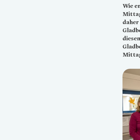
Wie e
Mittag
daher
Gladbe
diese
Gladb
Mittag