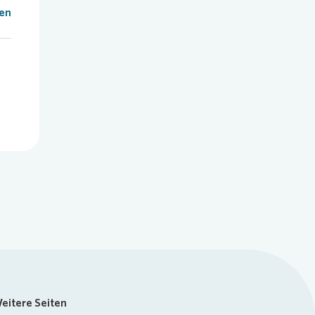
len
eitere Seiten