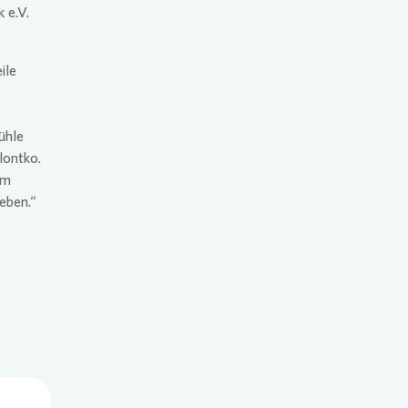
 e.V.
ile
ühle
lontko.
em
eben.“