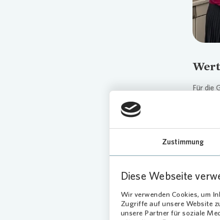
Wert
Für die 
selbstve
St.-Altf
bekommen
Besucher
Zustimmung
Ort der 
schwier
Mitarbei
Diese Webseite verw
Zugang 
Wir verwenden Cookies, um Inh
Zugriffe auf unsere Website 
unsere Partner für soziale Me