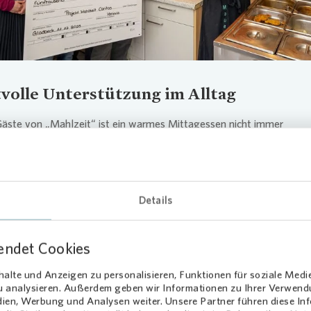
volle Unterstützung im Alltag
Gäste von „Mahlzeit“ ist ein warmes Mittagessen nicht immer
rständlich. Im Gemeindesaal St. Marien neben dem Caritas Seniore
rid-Haus können sie daher eine warme Mahlzeit für nur einen Euro
. Gleichzeitig bedeutet das Projekt für die täglich bis zu 100
innen und Besucher aber weit mehr als ein kostengünstiges Essen: E
Details
Begegnung, an dem Eltern, Seniorinnen und Senioren sowie Mensche
igen Lebenslagen zusammenkommen und sich austauschen. Die
tenden vor Ort sorgen zudem dafür, dass die Besucherinnen und Be
endet Cookies
zu passenden Hilfs- und Unterstützungsangeboten erhalten.
alte und Anzeigen zu personalisieren, Funktionen für soziale Medi
zu analysieren. Außerdem geben wir Informationen zu Ihrer Verwen
dien, Werbung und Analysen weiter. Unsere Partner führen diese I