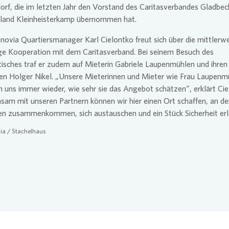
rf, die im letzten Jahr den Vorstand des Caritasverbandes Gladbeck
land Kleinheisterkamp übernommen hat.
novia
Quartiersmanager Karl Cielontko freut sich über die mittlerwe
ige Kooperation mit dem Caritasverband. Bei seinem Besuch des
isches traf er zudem auf Mieterin Gabriele Laupenmühlen und ihren
en Holger Nikel. „Unsere Mieterinnen und Mieter wie Frau Laupenm
n uns immer wieder, wie sehr sie das Angebot schätzen“, erklärt Cie
am mit unseren Partnern können wir hier einen Ort schaffen, an d
n zusammenkommen, sich austauschen und ein Stück Sicherheit erl
ia
/ Stachelhaus