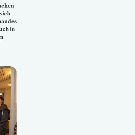
achen
sich
rbandes
uch in
in