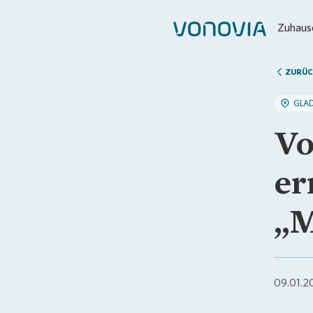
Zuhause
ZURÜC
GLA
Vo
er
„M
09.01.2