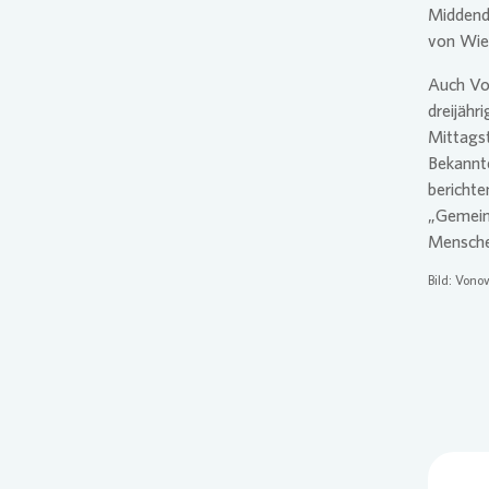
Middendo
von Wie
Auch
Vo
dreijähr
Mittagst
Bekannt
berichte
„Gemeins
Mensche
Bild:
Vonov