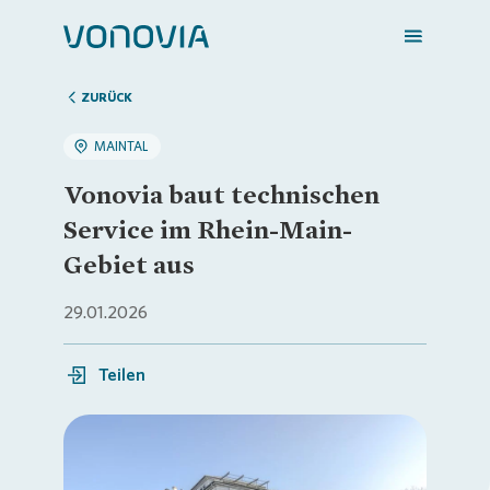
ZURÜCK
MAINTAL
Zuhause finden
Vonovia baut technischen
Service im Rhein-Main-
Mein Zuhause
Gebiet aus
29.01.2026
Meine Stadt
Teilen
Weitere Angebote
Login