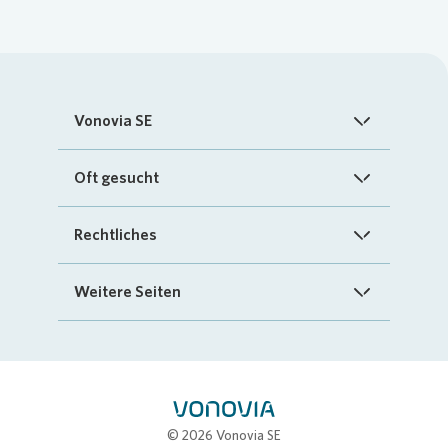
Vonovia SE
Startseite
Oft gesucht
Über uns
FAQ
Rechtliches
Investoren
Kontakt
Impressum
Weitere Seiten
Nachhaltigkeit
„Mein Vonovia“ App
Cookie-Richtlinien
InvestorPortal
Presse
Mein Zuhause
Datenschutz
Geschäftspartnerportal
Karriere
Compliance
Stellenbörse
© 2026 Vonovia SE