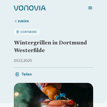
ZURÜCK
DORTMUND
Zuhause finden
Wintergrillen in Dortmund
Westerfilde
Mein Zuhause
05.12.2025
Meine Stadt
Teilen
Weitere Angebote
Loading...
Login