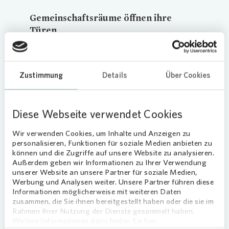
Gemeinschaftsräume öffnen ihre
Türen
Bethel.regional, der am Gerlachweg ein
Wohnangebot für erwachsene Menschen mit
psychischen Erkrankungen realisiert, hatte im
Zustimmung
Details
Über Cookies
Vorfeld Hausaushänge in der Nachbarschaft
verteilt, um möglichst viele Anwohnende auf das
Grillevent aufmerksam zu machen. Mit Erfolg –
Diese Webseite verwendet Cookies
viele Gäste besuchten die Veranstaltungen und
Wir verwenden Cookies, um Inhalte und Anzeigen zu
tauschten sich zu den Aktivitäten vor Ort aus.
personalisieren, Funktionen für soziale Medien anbieten zu
können und die Zugriffe auf unsere Website zu analysieren.
Neben dem geselligen Beisammensein vor der Tür
Außerdem geben wir Informationen zu Ihrer Verwendung
konnten interessierte Besucherinnen und Besucher
unserer Website an unsere Partner für soziale Medien,
auch die Gemeinschaftsräume der
Werbung und Analysen weiter. Unsere Partner führen diese
Informationen möglicherweise mit weiteren Daten
Wohneinrichtung besichtigen. Dort warteten
zusammen, die Sie ihnen bereitgestellt haben oder die sie im
zusätzlich Kaffee und Kuchen auf die Gäste.
Rahmen Ihrer Nutzung der Dienste gesammelt haben.
Weitere Informationen dazu finden Sie hier.
Vonovia
fördert nachbarschaftlichen