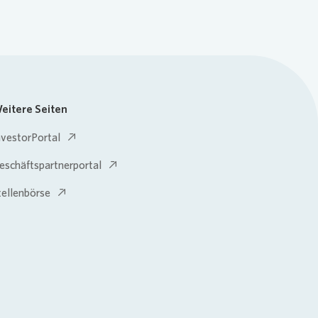
eitere Seiten
nvestorPortal
eschäftspartnerportal
tellenbörse