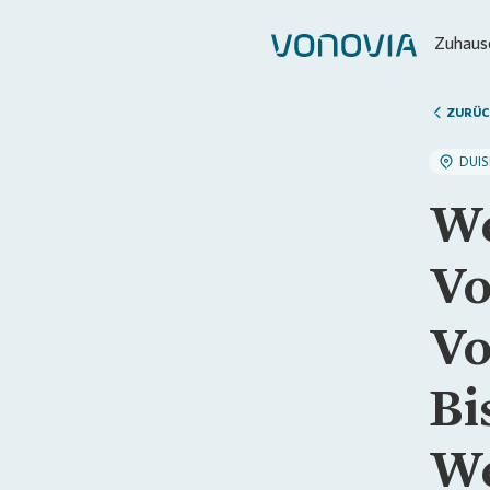
Zuhause
ZURÜC
DUI
We
Vo
Vo
Bi
We