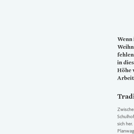
Wenn i
Weihna
fehlen
in die
Höhe 
Arbei
Trad
Zwischen
Schulhof
sich her
Planwage