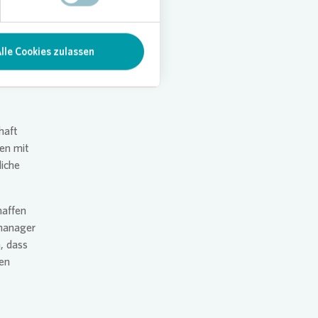
weiten
r,
isieren,
lle Cookies zulassen
haft
en mit
liche
haffen
manager
, dass
en