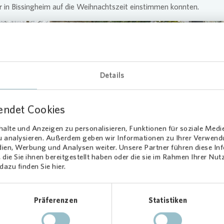
 in Bissingheim auf die Weihnachtszeit einstimmen konnten.
Details
Loading...
endet Cookies
alte und Anzeigen zu personalisieren, Funktionen für soziale Medi
zu analysieren. Außerdem geben wir Informationen zu Ihrer Verwen
dien, Werbung und Analysen weiter. Unsere Partner führen diese I
die Sie ihnen bereitgestellt haben oder die sie im Rahmen Ihrer Nu
azu finden Sie hier.
d stolz auf unseren Weihnachtsmarkt, der jedes Jahr die Dorfgemei
Präferenzen
Statistiken
Es ist nicht selbstverständlich, dass wir als kleinerer Stadtteil einen 
tsmarkt auf die Beine stellen“, erklärt Andrea Bobardt-Lange von 