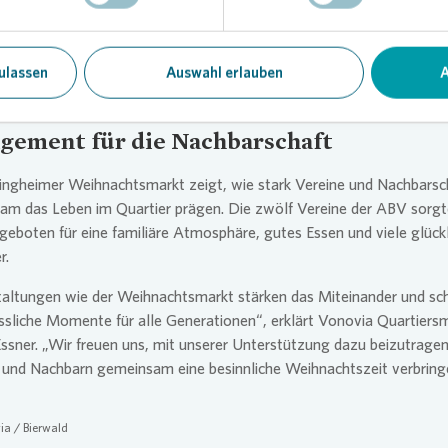
enbahn und das Miniriesenrad waren ein absolutes Highlight. Zum z
ten sich darüber nicht nur unsere kleinen Besucherinnen und Besuche
auch die Eltern. Dass
Vonovia
dazu beiträgt, dieses Angebot zu real
ulassen
Auswahl erlauben
A
 wir sehr.“
gement für die Nachbarschaft
ingheimer Weihnachtsmarkt zeigt, wie stark Vereine und Nachbarsc
am das Leben im Quartier prägen. Die zwölf Vereine der ABV sorgt
geboten für eine familiäre Atmosphäre, gutes Essen und viele glück
r.
taltungen wie der Weihnachtsmarkt stärken das Miteinander und sc
sliche Momente für alle Generationen“, erklärt
Vonovia
Quartiers
ssner. „Wir freuen uns, mit unserer Unterstützung dazu beizutragen
 und Nachbarn gemeinsam eine besinnliche Weihnachtszeit verbring
“
ia
/ Bierwald