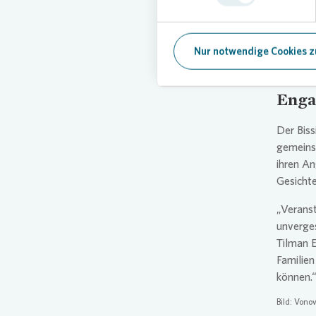
„Die Eis
Mal freu
sondern 
Nur notwendige Cookies z
schätzen
Enga
Der Biss
gemeins
ihren An
Gesichte
„Verans
unverges
Tilman E
Familien
können.
Bild:
Vonov