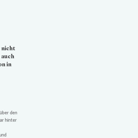
 nicht
 auch
on in
 über den
r hinter
 und